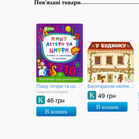
Пов'язані товари
Пишу літери та цифри. Прописи із завданнями та наліпками
Багаторазові наліпки. У будинку
Смирнова Катерина
49 грн
К
46 грн
К
В кошик
В кошик