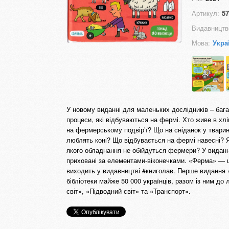
Артикул:
57
Видавництв
Мова:
Укра
У новому виданні для маленьких дослідників – багат
процеси, які відбуваються на фермі. Хто живе в хлі
на фермерському подвір’ї? Що на сніданок у тварин
люблять коні? Що відбувається на фермі навесні? 
якого обладнання не обійдуться фермери? У виданні 
приховані за елементами-віконечками. «Ферма» — ц
виходить у видавництві #книголав. Перше видання
бібліотеки майже 50 000 українців, разом із ним до
світ», «Підводний світ» та «Транспорт».