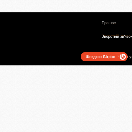
Про нас
Зворотній зв'язо
Користувацька у
Швидко з Бітрікс