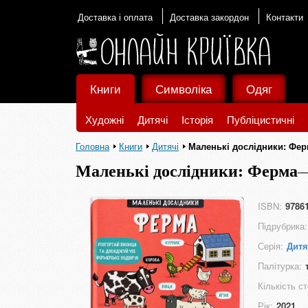
Доставка і оплата
Доставка закордон
Контакти
Книги
Символіка
Одяг
Художні
Дитячі
Історія
Публіцистичні
Головна
Книги
Дитячі
Маленькі дослідники: Фе
Маленькі дослідники: Ферма
ISBN:
9786
Підрубрика:
Серія:
Дитя
Палітурка:
Кількість ст
Рік:
2021