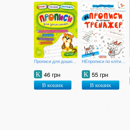
Прописи для дошкільнят. Тигреня
НЕпрописи по клітинках
46 грн
55 грн
К
К
В кошик
В кошик