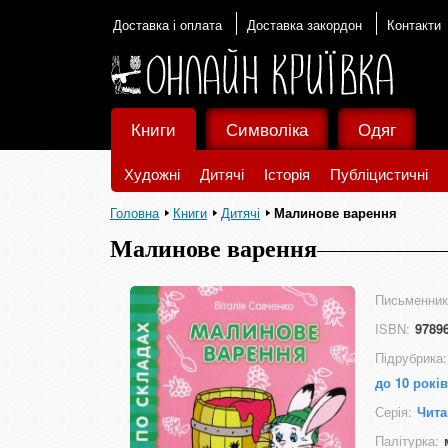
Доставка і оплата
Доставка закордон
Контакти
Книги
Символіка
Одяг
Художні
Дитячі
Історія
Публіцистичні
Головна
Книги
Дитячі
Малинове варення
Малинове варення
Письменник
ISBN:
9789
Підрубрика:
до 10 років
Серія:
Чита
Палітурка: