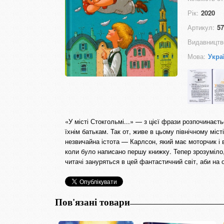
Рік:
2020
Артикул:
57
Видавництв
Мова:
Укра
«У місті Стокгольмі...» — з цієї фрази розпочинаєт
їхнім батькам. Так от, живе в цьому північному міс
незвичайна істота — Карлсон, який має моторчик і в
коли було написано першу книжку. Тепер зрозуміло,
читачі зануряться в цей фантастичний світ, аби на 
Пов'язані товари