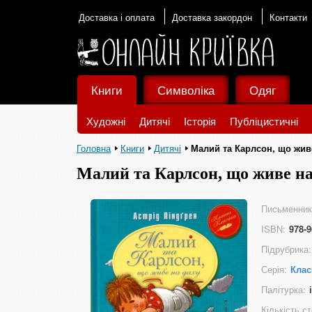
Доставка і оплата
Доставка закордон
Контакти
Книги
Символіка
Одяг
Художні
Дитячі
Історія
Публіцистичні
Головна
Книги
Дитячі
Малий та Карлсон, що живе
Малий та Карлсон, що живе на 
Письменник
ISBN:
978-9
Підрубрика:
Серія:
Клас
Палітурка:
Кількість ст