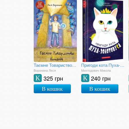
Таємне Товариство Ботанів, або Екстрим на горі Підстава
Пригоди кота Пуха-Золотовуса
Воронина Леся
Михтодович Микола
325 грн
240 грн
К
К
В кошик
В кошик