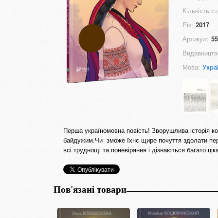
Кількість ст
Рік:
2017
Артикул:
55
Видавництв
Мова:
Укра
Перша україномовна повість! Зворушлива історія ко
байдужим.Чи зможе їхнє щире почуття здолати пере
всі труднощі та поневіряння і дізнаються багато цік
Пов'язані товари