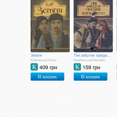
Земля
Тіні забутих предків. Intermezzo
Кобилянська Ольга
Коцюбинський Михайло
409 грн
159 грн
К
К
В кошик
В кошик