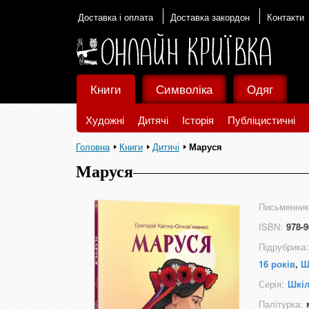
Доставка і оплата
Доставка закордон
Контакти
Книги
Символіка
Одяг
Художні
Дитячі
Історія
Публіцистичні
Головна
Книги
Дитячі
Маруся
Маруся
Письменник
ISBN:
978-9
Підрубрика:
16 років
,
Ш
Серія:
Шкіл
Палітурка: