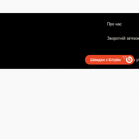
Про нас
Зворотній зв'язо
Користувацька у
Швидко з Бітрікс