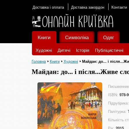
Доставка і оплата
Доставка закордон
Контакти
Книги
Символіка
Одяг
Художні
Дитячі
Історія
Публіцистичні
Головна
Книги
Художні
Майдан: до... і після...
Майдан: до... і після...Живе сл
Письменник
ISBN:
978-9
Підрубрика:
Палітурка:
Кількість ст
Рік:
2015