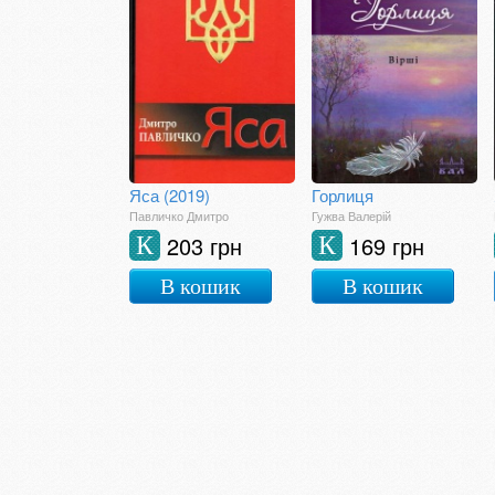
Яса (2019)
Горлиця
Павличко Дмитро
Гужва Валерій
203 грн
169 грн
К
К
В кошик
В кошик