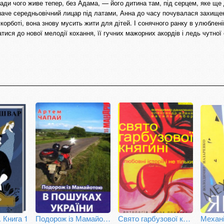
ади чого живе тепер, без Адама, — його дитина там, під серцем, яке ще
наче середньовічний лицар під латами, Анна до часу почувалася захищен
корботі, вона знову мусить жити для дітей. І сонячного ранку в улюблені
ися до нової мелодії кохання, її гучних мажорних акордів і ледь чутної 
. Книга 1
Подорож із Мамайотою. В пошуках України
Свято гарбузової княгині
Механі