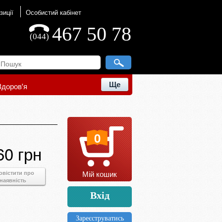
зиції
Особистий кабінет
467 50 78
(044)
Ще
Здоров'я
0
60 грн
Мій кошик
овістити про
наявність
Вхід
Зареєструватись