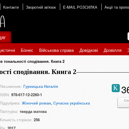
Контакти
Зворотній зв'язок
E-MAIL РОЗСИЛКА
Акції та пропо
дяг
истичні
Бізнес
Військова справа
Довідкові
Дозвілля
в тональності сподівання. Книга 2
сті сподівання. Книга 2
3
Письменник:
Гурницька Наталія
К
ISBN:
978-617-12-2260-1
Сп
Підрубрика:
Жіночий роман
,
Сучасна українська
Палітурка:
тверда матова
Кількість сторінок:
256
Рік:
2017