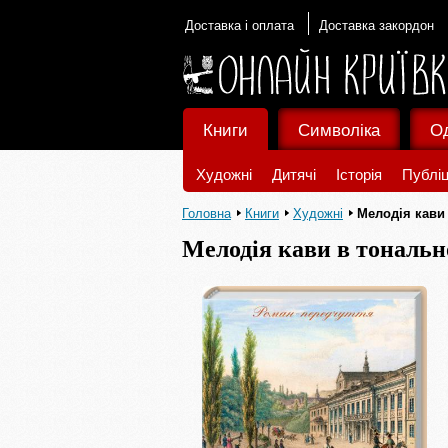
Доставка і оплата
Доставка закордон
Книги
Символіка
О
Художні
Дитячі
Історія
Публіц
Головна
Книги
Художні
Мелодія кави 
Мелодія кави в тонально