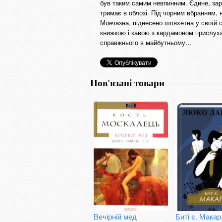
був таким самим невпинним. Єдине, зар
тримає в облозі. Під чорним вбранням, 
Мовчазна, піднесено шляхетна у своїй с
книжкою і кавою з кардамоном прислухат
справжнього в майбутньому…
Пов'язані товари
Вечірній мед
Биті є. Макар