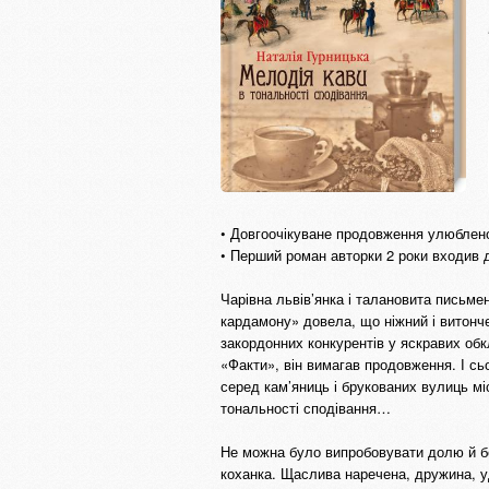
• Довгоочікуване продовження улюбленої
• Перший роман авторки 2 роки входив 
Чарівна львів’янка і талановита письм
кардамону» довела, що ніжний і витонч
закордонних конкурентів у яскравих обкл
«Факти», він вимагав продовження. І сьо
серед кам’яниць і брукованих вулиць мі
тональності сподівання…
Не можна було випробовувати долю й бе
коханка. Щаслива наречена, дружина, уд