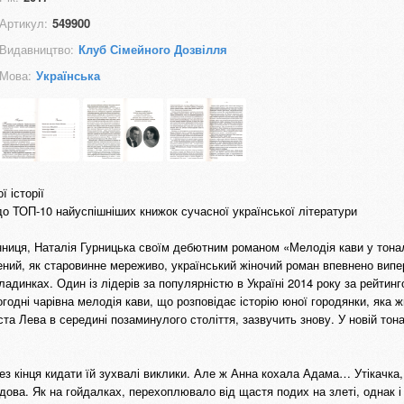
Артикул:
549900
Видавництво:
Клуб Сімейного Дозвілля
Мова:
Українська
 історії
до ТОП-10 найуспішніших книжок сучасної української літератури
енниця, Наталія Гурницька своїм дебютним романом «Мелодія кави у тона
ений, як старовинне мереживо, український жіночий роман впевнено вип
адинках. Один із лідерів за популярністю в Україні 2014 року за рейтинг
годні чарівна мелодія кави, що розповідає історію юної городянки, яка ж
ста Лева в середині позаминулого століття, зазвучить знову. У новій тон
з кінця кидати їй зухвалі виклики. Але ж Анна кохала Адама… Утікачка,
ова. Як на гойдалках, перехоплювало від щастя подих на злеті, однак і