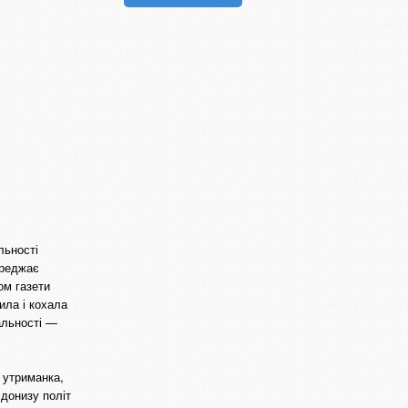
льності
ереджає
ом газети
ила і кохала
альності —
 утриманка,
 донизу політ