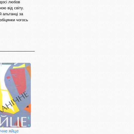
 досі любов
ою від світу.
й альтанці за
обіцянки чогось
чне яйце