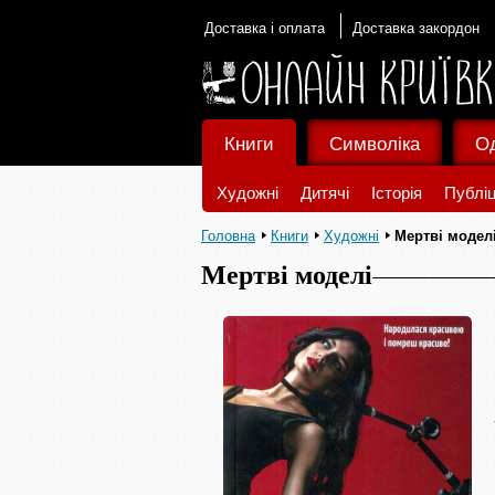
Доставка і оплата
Доставка закордон
Книги
Символіка
О
Художні
Дитячі
Історія
Публіц
Головна
Книги
Художні
Мертві модел
Мертві моделі