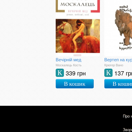
Вечірній мед
Вертеп на кур
Москалець Кость
Крюгер Вано
339 грн
137 гр
К
К
В кошик
В коши
Про 
Зворо