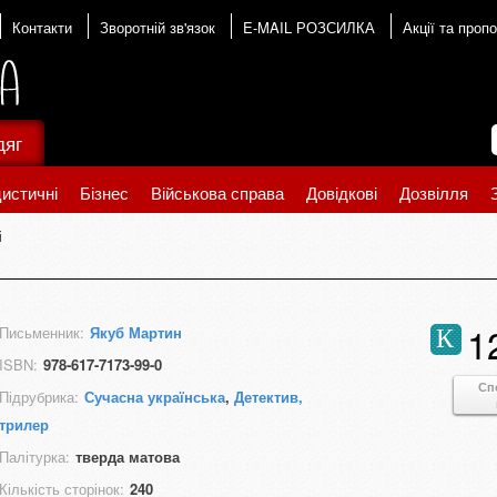
Контакти
Зворотній зв'язок
E-MAIL РОЗСИЛКА
Акції та пропо
дяг
истичні
Бізнес
Військова справа
Довідкові
Дозвілля
і
1
Письменник:
Якуб Мартин
К
ISBN:
978-617-7173-99-0
Сп
Підрубрика:
Сучасна українська
,
Детектив,
трилер
Палітурка:
тверда матова
Кількість сторінок:
240