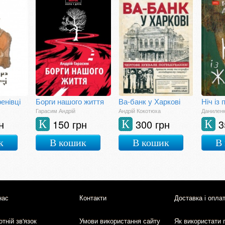
енівці
Борги нашого життя
Ва-банк у Харкові
Ніч із
Гарасим Андрій
Андрій Кокотюха
Данилен
н
150 грн
300 грн
3
К
К
К
к
В кошик
В кошик
В
нас
Контакти
Доставка і опла
тній зв'язок
Умови використання сайту
Як використати 