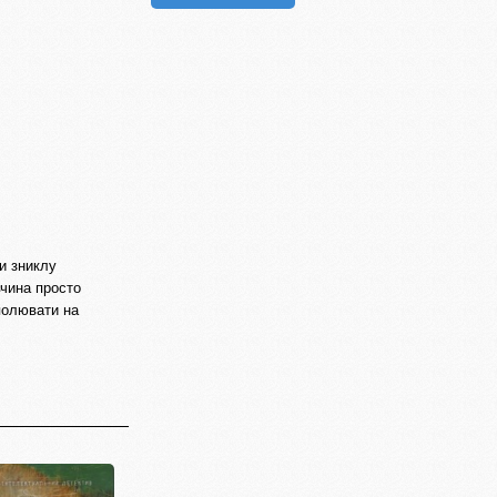
и зниклу
вчина просто
 полювати на