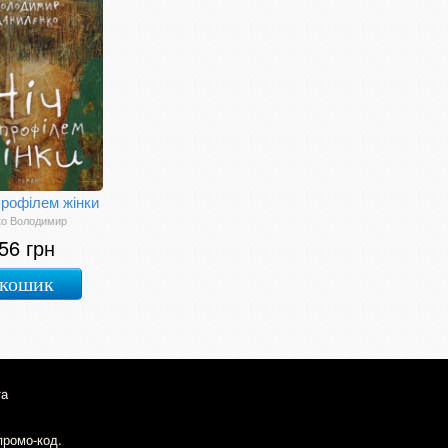
 профілем жінки
ко Володимир
56 грн
 кошик
та
промо-код.