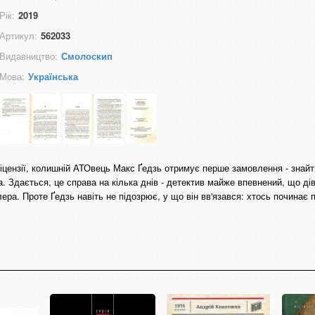
Рік:
2019
Артикул:
562033
Видавництво:
Смолоскип
Мова:
Українська
іцензії, колишній АТОвець Макс Ґедзь отримує перше замовлення - знайт
 Здається, це справа на кілька днів - детектив майже впевнений, що ді
лера. Проте Ґедзь навіть не підозрює, у що він вв'язався: хтось починає