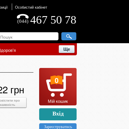
зиції
Особистий кабінет
467 50 78
(044)
Ще
Здоров'я
0
22 грн
Мій кошик
овістити про
наявність
Вхід
Зареєструватись