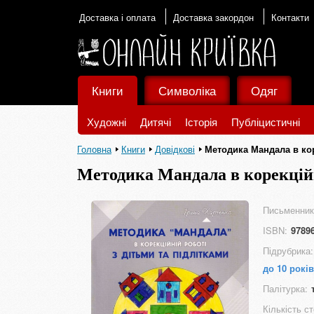
Доставка і оплата
Доставка закордон
Контакти
Книги
Символіка
Одяг
Художні
Дитячі
Історія
Публіцистичні
Головна
Книги
Довідкові
Методика Мандала в кор
Методика Мандала в корекційн
Письменник
ISBN:
9789
Підрубрика:
до 10 років
Палітурка:
Кількість ст