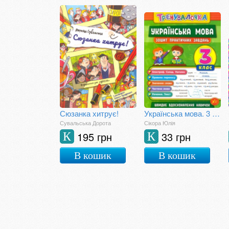
Сюзанка хитрує!
Українська мова. 3 клас. Зошит практичних занять
Сувальська Дорота
Сікора Юлія
195 грн
33 грн
К
К
В кошик
В кошик