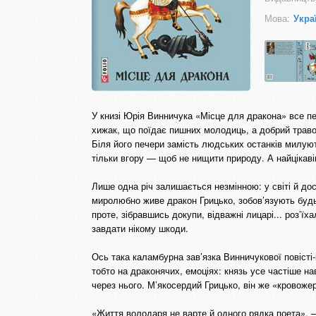
Мова:
Укра
У книзі Юрія Винничука «Місце для дракона» все пе
хижак, що поїдає пишних молодиць, а добрий травої
Біля його печери замість людських останків милую
тільки вгору — щоб не нищити природу. А найцікавіш
Лише одна річ залишається незмінною: у світі й дос
миролюбно живе дракон Грицько, зобов’язують будь-
проте, зібравшись докупи, відважні лицарі... роз’ї
завдати нікому шкоди.
Ось така каламбурна зав’язка Винничукової повісті-
тобто на драконячих, емоціях: князь усе частіше на
через нього. М’якосердий Грицько, він же «кровоже
«Життя володаря не варте й одного рядка поета», —