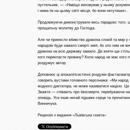
пустельник. — «Навіщо виховував у ньому розумінн
і нема їм на цьому світі місця, бо вони нетутешні».
Продовжуючи демонструвати весь парадокс того, щ
прощальну молитву до Господа.
Але чи принесло вбивство дракона спокій та мир у 
народові буде замало смерті змія, бо зло ним не в
дракона на всю державу замало. Де взяти ще стільк
кого перекласти провину? Коли народ не має кого 
роздумує автор.
Доповнює ці апокаліпсистичні роздуми фастасмагор
говорить вустами головного персонажа: «Ми народ лі
жодного диктатора, не може називатися нацією. Це
Зважте — співають про безсмертя, перебуваючи на
оповідь. Усе інше нехай підкаже серце та прочитанн
Винничука.
Рецензія з видання «Львівська газета»