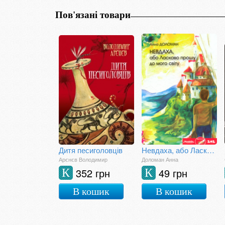
Пов'язані товари
Дитя песиголовців
Невдаха, або Ласкаво прошу до мого світу
Арєнєв Володимир
Доломан Анна
352 грн
49 грн
К
К
В кошик
В кошик