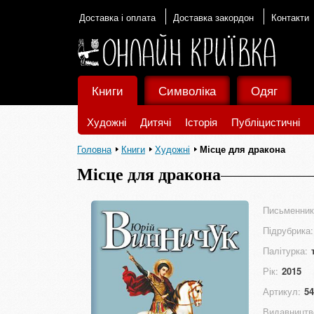
Доставка і оплата
Доставка закордон
Контакти
Книги
Символіка
Одяг
Художні
Дитячі
Історія
Публіцистичні
Головна
Книги
Художні
Місце для дракона
Місце для дракона
Письменник
Підрубрика:
Палітурка:
Рік:
2015
Артикул:
54
Видавництв