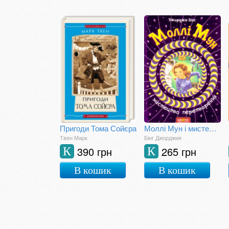
Пригоди Тома Сойєра
Моллі Мун і мистецтво перетворення
Твен Марк
Бінг Джорджия
390 грн
265 грн
К
К
В кошик
В кошик