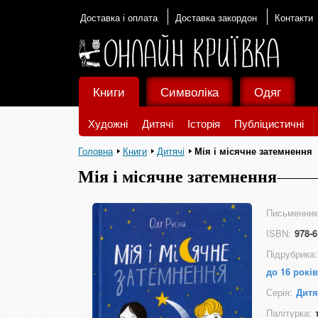
Доставка і оплата
Доставка закордон
Контакти
Книги
Символіка
Одяг
Художні
Дитячі
Історія
Публіцистичні
Головна
Книги
Дитячі
Мія і місячне затемнення
Мія і місячне затемнення
Письменник
ISBN:
978-6
Підрубрика:
до 16 років
Серія:
Дитя
Палітурка: