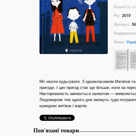
Кількість ст
Рік:
2019
Артикул:
56
Видавництв
Мова:
Укра
Мії ніколи нудьгувати. З однокласником Матвієм 
пригоди. І цих пригод стає ще більше, коли на поро
Настороженість змінюється захватом — виявляється,
Людожерчик теж одного дня зможуть туди потрапити.
кумедних витівок і жартів.
Пов'язані товари