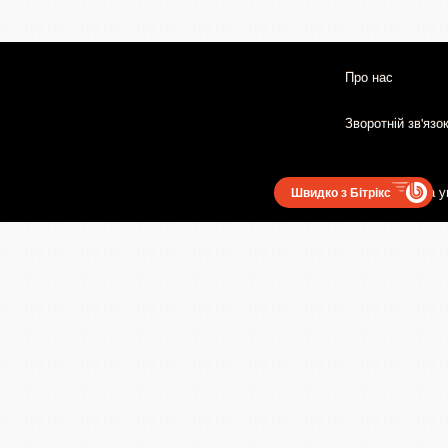
Про нас
Зворотній зв'язо
Користувацька у
Швидко з Бітрікс