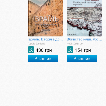
Ізраїль. Історія відродження нації
Вбивство нації. Російський геноцид черкесів
Ґордіс Даніель
Чобіт Дмитро
430 грн
154 грн
К
К
В кошик
В кошик