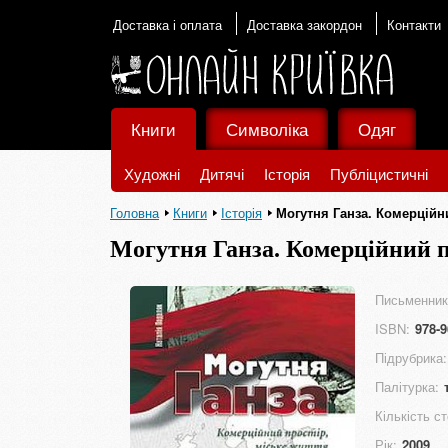
Доставка і оплата
Доставка закордон
Контакти
Книги
Символіка
Одяг
Художні
Дитячі
Історія
Публіцистичні
Головна
Книги
Історія
Могутня Ганза. Комерційни
Могутня Ганза. Комерційний пр
століть
Письменник
ISBN:
978-9
Підрубрика:
Палітурка:
Кількість ст
Рік:
2009