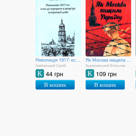
Революція 1917: ескіз до портрету в інтер'єрі історичної доби
Як Москва нищила Україну
Грабовський Сергій
Будзиновський В’ячеслав
44 грн
109 грн
К
К
В кошик
В кошик