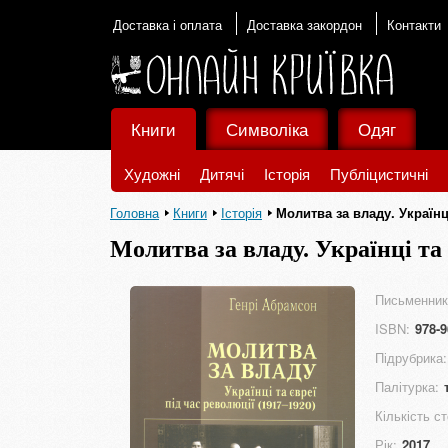
Доставка і оплата
Доставка закордон
Контакти
Книги
Символіка
Одяг
Художні
Дитячі
Історія
Публіцистичні
Головна
Книги
Історія
Молитва за владу. Українц
Молитва за владу. Українці та 
Письменник
ISBN:
978-9
Підрубрика:
Палітурка:
Кількість ст
Рік:
2017