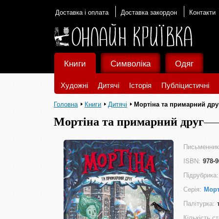
Доставка і оплата
Доставка закордон
Контакти
Книги
Символіка
Одяг
Художні
Дитячі
Історія
Публіцистичні
Головна
Книги
Дитячі
Мортіна та примарний дру
Мортіна та примарний друг
Письменник
ISBN:
978-9
Підрубрика:
Серія:
Морт
Палітурка:
Кількість ст