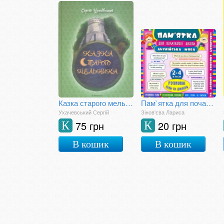
Казка старого мельника
Пам`ятка для початкової школи. Англійська мова. Розмовні теми та діалоги. 2-4 класи
Ухачевський Сергій
Зінов'єва Лариса
75 грн
20 грн
К
К
В кошик
В кошик