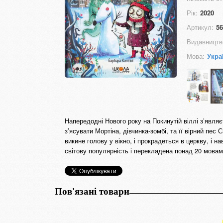
Рік:
2020
Артикул:
56
Видавництв
Мова:
Укра
Напередодні Нового року на Покинутій віллі з’явля
з’ясувати Мортіна, дівчинка-зомбі, та її вірний пес 
викине голову у вікно, і прокрадеться в церкву, і 
світову популярність і перекладена понад 20 мовам
Пов'язані товари