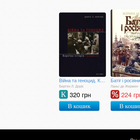
Війна та геноцид. Коротка історія Голокосту
Берґен Л. Доріс
Ланьї де Жермен
320 грн
224 гр
К
В кошик
В коши