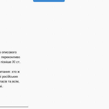
з описового
 і переконливо
ізніше ХІ ст.
итання: хто ж
і російських
асів та всім,
і.