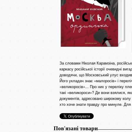
За словами Ніколая Карамзіна, російськ
каркасу російської історії очевидні виг
доводячи, що Московський улус входив 
Його укладач знає «малоросів» і перелічу
«великоросів»... Про них у переліку пле
такі «великороси»? Де вони взялися, якщ
документів, адресовано широкому колу 
хто хоче знати правду про минуле. Для 
Пов'язані товари