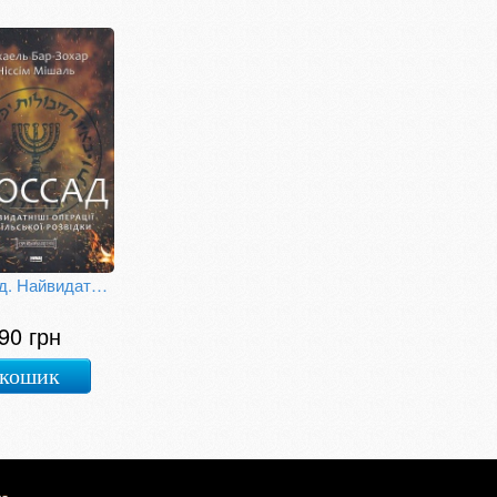
Моссад. Найвидатніші операції ізраїльської розвідки
90 грн
 кошик