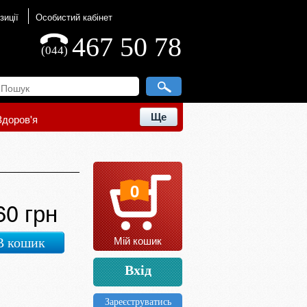
зиції
Особистий кабінет
467 50 78
(044)
Ще
Здоров'я
0
60 грн
Мій кошик
В кошик
Вхід
Зареєструватись