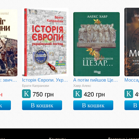
Батіг і росіяни: звичаї та організація Росії
Історія Європи. Український погляд
А потім пийшов Цезар...
Брати Капранови
Хавр Алекс
н
750 грн
420 грн
4
К
К
К
к
В кошик
В кошик
В