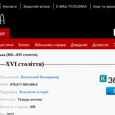
Контакти
Зворотній зв'язок
E-MAIL РОЗСИЛКА
Акції та пропо
дяг
истичні
Бізнес
Військова справа
Довідкові
Дозвілля
ка (XIII—XVI століття)
I—XVI століття)
3
Письменник:
Білінський Володимир
К
ISBN:
978-617-585-088-6
Підрубрика:
Всесвітня історія
Палітурка:
Тверда матова
Кількість сторінок:
656
Рік:
2015