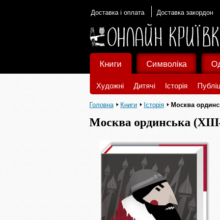
Доставка і оплата
Доставка закордон
Книги
Символіка
О
Художні
Дитячі
Історія
Публіц
Головна
Книги
Історія
Москва ординсь
Москва ординська (XII