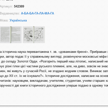
Артикул:
542389
Видавництво:
А-БА-БА-ГА-ЛА-МА-ГА
Мова:
Українська
а історична наука перевантажена т. зв. «доважками брехні». Прибравши 
адки, автор подає її у справжньому вигляді, розвінчуючи московські міфи
до складу Золотої Орди. «Розгорніть перший наш літопис, написаний не п
є різні гілки цієї частини руського племені, але, на диво, зовсім не знає
мен, які живуть у сучасній Росії, не згадано жодним словом. Виникає зап
о до ХІІ ст. їх не існувало?». Історичне дослідження, написане на основ
читачів: науковцям, викладачам, учителям, студентам, учням старших кл
зручності дві книги історичного дослідження уперше подано в одному том