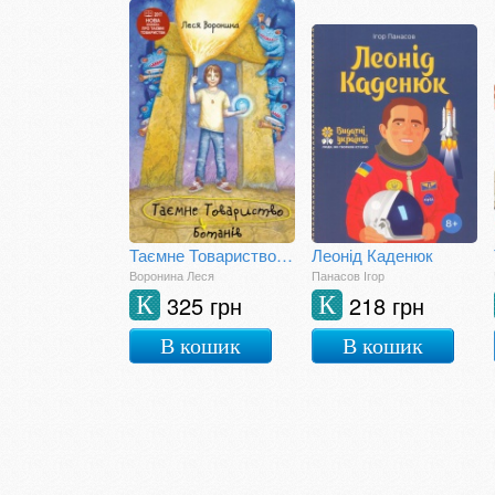
Таємне Товариство Ботанів, або Екстрим на горі Підстава
Леонід Каденюк
Воронина Леся
Панасов Ігор
325 грн
218 грн
К
К
В кошик
В кошик