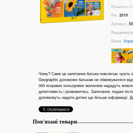
Кількість ст
Рік:
2019
Артикул:
55
Видавництв
Мова:
Укра
Чому? Саме це запитання батьки повсякчас чують ві
Geographic допоможе батькам не обмежуватися відпов
300 яскравих кольорових малюнків нададуть можлив
допитливість і розважитись. Запитання, подані піс
допоможуть надати дитині ще більше інформації. До
Пов'язані товари