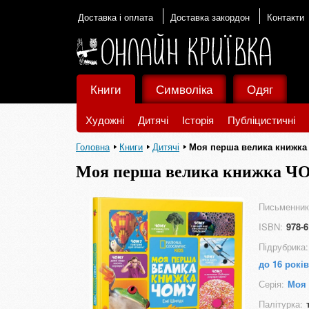
Доставка і оплата
Доставка закордон
Контакти
Книги
Символіка
Одяг
Художні
Дитячі
Історія
Публіцистичні
Головна
Книги
Дитячі
Моя перша велика книжк
Моя перша велика книжка 
Письменник
ISBN:
978-6
Підрубрика:
до 16 років
Серія:
Моя 
Палітурка: