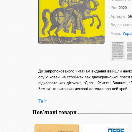
Рік:
2020
Артикул:
56
Видавництв
Мова:
Укра
До запропонованого читачам видання ввійшли науко
опубліковані на сторінках західноукраїнської преси 
підкарпатських діточок", "Діло", "Життя і Знання", 
Земля" та витворив яскраві легенди про цей край.
Твіт
Пов'язані товари