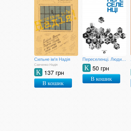
Сильне ім'я Надія
Переселенці. Люди, які не загубили себе
Савченко Надія
50 грн
К
137 грн
К
В кошик
В кошик