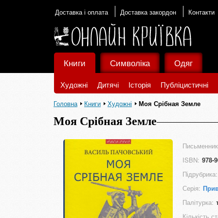
Доставка і оплата
Доставка закордон
Контакти
Книги
Символіка
Одяг
Художні
Дитячі
Історія
Публіцистичні
Головна
Книги
Художні
Моя Срібная Земле
Моя Срібная Земле
Письменник
ISBN:
978-9
Підрубрика:
Серія:
Прив
Палітурка:
Кількість ст