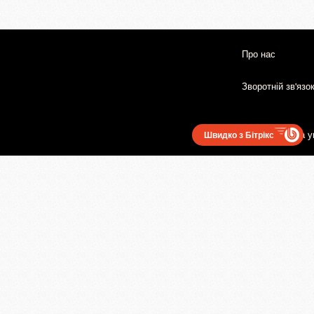
Про нас
Зворотній зв'язо
Користувацька у
Швидко з Бітрікс