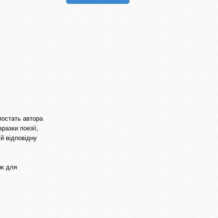
постать автора
разки поезії,
 й відповідну
ик для