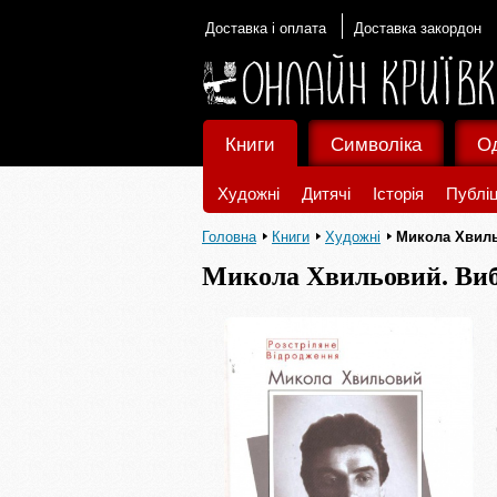
Доставка і оплата
Доставка закордон
Книги
Символіка
О
Художні
Дитячі
Історія
Публіц
Головна
Книги
Художні
Микола Хвиль
Микола Хвильовий. Виб