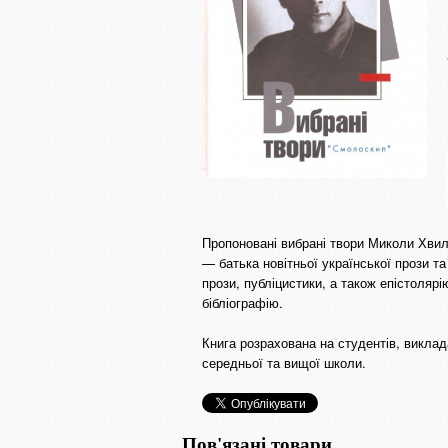
Пропоновані вибрані твори Миколи Хвил
— батька новітньої української прози та
прози, публіцистики, а також епістоля­р
бібліографію.
Книга розрахована на студентів, виклад
середньої та вищої школи.
Пов'язані товари