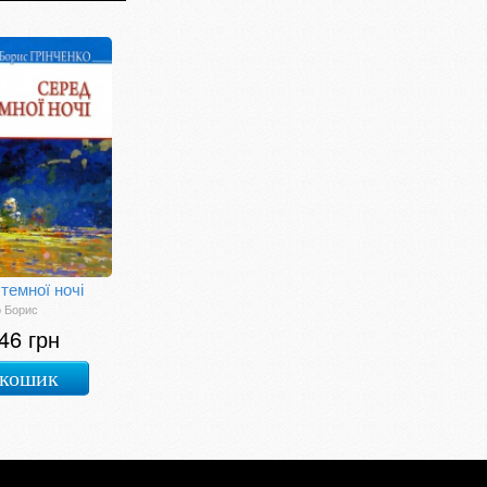
темної ночі
о Борис
46 грн
 кошик