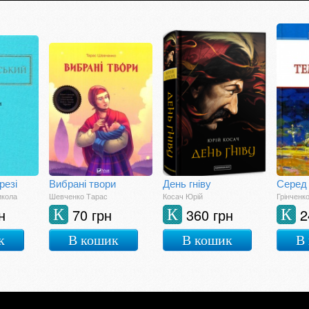
резі
Вибрані твори
День гніву
Серед 
икола
Шевченко Тарас
Косач Юрій
Грінченк
н
70 грн
360 грн
2
К
К
К
к
В кошик
В кошик
В