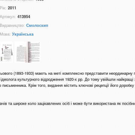
Рік:
2011
Артикул:
413954
Видавництво:
Смолоскип
Мова:
Українська
ьового (1893-1933) мають на меті комплексно представити неординарну 
 ідеоло­га культурного відродження 1920-х рр. До тому увійшли най­кращі з
ію письменника. Крім того, видання містить ключові рецеп­ції його доробку
ачів та широке коло зацікавлених осіб і може бути використана як посібн