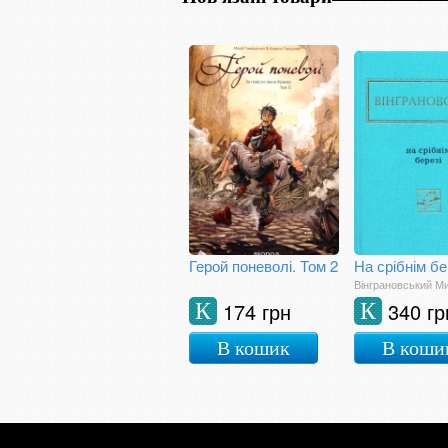
Герой поневолі. Том 2
На срібнім бе
Вінграновський М
174 грн
340 гр
К
К
В кошик
В коши