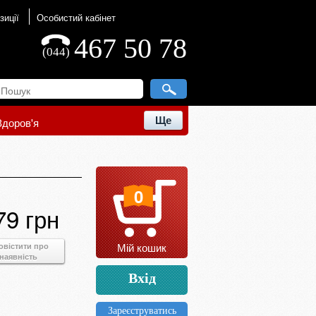
зиції
Особистий кабінет
467 50 78
(044)
Ще
Здоров'я
0
79 грн
Мій кошик
овістити про
наявність
Вхід
Зареєструватись