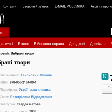
Контакти
Зворотній зв'язок
E-MAIL РОЗСИЛКА
Акції та пропо
дяг
истичні
Бізнес
Військова справа
Довідкові
Дозвілля
овий. Вибрані твори
рані твори
Письменник:
Хвильовий Микола
К
ISBN:
978-966-2164-09-1
Сп
Підрубрика:
Українська класика
Серія:
Розстріляне Відродження
Палітурка:
тверда матова
Кількість сторінок:
1038