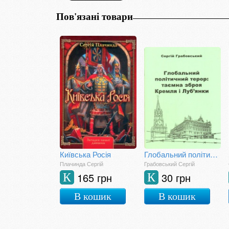
Пов'язані товари
Київська Росія
Глобальний політичний терор: таємна зброя Кремля і Луб'янки
Плачинда Сергій
Грабовський Сергій
165 грн
30 грн
К
К
В кошик
В кошик