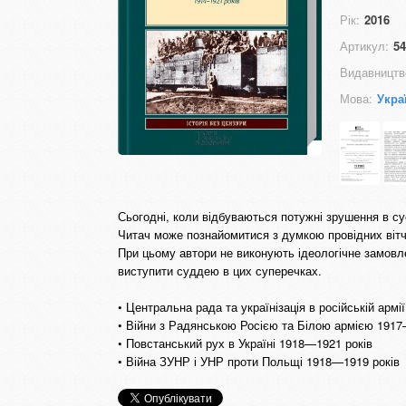
Рік:
2016
Артикул:
54
Видавництв
Мова:
Укра
Сьогодні, коли відбуваються потужні зрушення в сус
Читач може познайомитися з думкою провідних вітчи
При цьому автори не виконують ідеологічне замовле
виступити суддею в цих суперечках.
• Центральна рада та українізація в російській арм
• Війни з Радянською Росією та Білою армією 1917
• Повстанський рух в Україні 1918—1921 років
• Війна ЗУНР і УНР проти Польщі 1918—1919 років