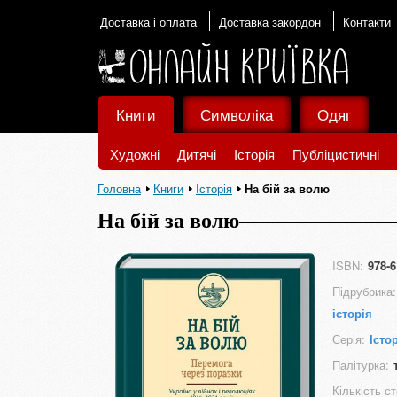
Доставка і оплата
Доставка закордон
Контакти
Книги
Символіка
Одяг
Художні
Дитячі
Історія
Публіцистичні
Головна
Книги
Історія
На бій за волю
На бій за волю
ISBN:
978-6
Підрубрика:
історія
Серія:
Істо
Палітурка:
Кількість ст