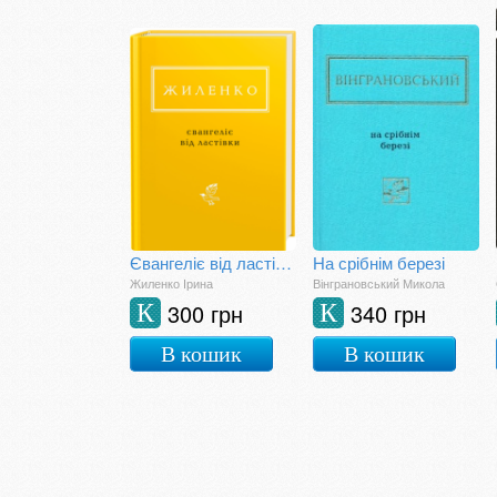
Євангеліє від ластівки
На срібнім березі
Жиленко Ірина
Вінграновський Микола
300 грн
340 грн
К
К
В кошик
В кошик