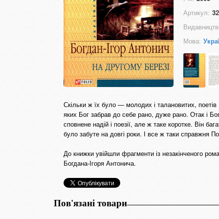
Артикул:
32
Видавництв
Мова:
Укра
Скільки ж їх було — молодих і талановитих, поетів 
яких Бог забрав до себе рано, дуже рано. Отак і Бо
сповнене надій і поезії, але ж таке коротке. Він баг
було забуте на довгі роки. І все ж таки справжня П
До книжки увійшли фрагменти із незакінченого рома
Богдана-Ігоря Антонича.
Пов'язані товари