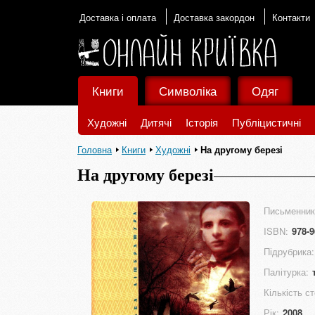
Доставка і оплата
Доставка закордон
Контакти
Книги
Символіка
Одяг
Художні
Дитячі
Історія
Публіцистичні
Головна
Книги
Художні
На другому березі
На другому березі
Письменник
ISBN:
978-9
Підрубрика:
Палітурка:
Кількість ст
Рік:
2008