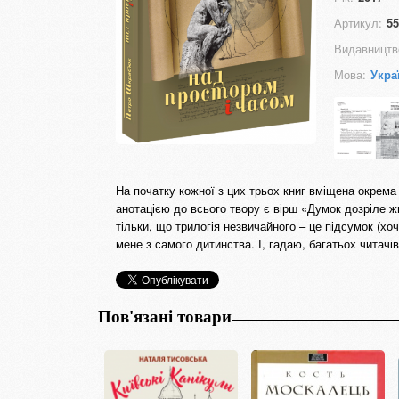
Артикул:
55
Видавництв
Мова:
Укра
На початку кожної з цих трьох книг вміщена окрема 
анотацією до всього твору є вірш «Думок дозріле жн
тільки, що трилогія незвичайного – це підсумок (х
мене з самого дитинства. І, гадаю, багатьох читачі
Пов'язані товари