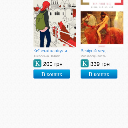
Київські канікули
Вечірній мед
Тисовська Наталя
Москалець Кость
200 грн
339 грн
К
К
В кошик
В кошик