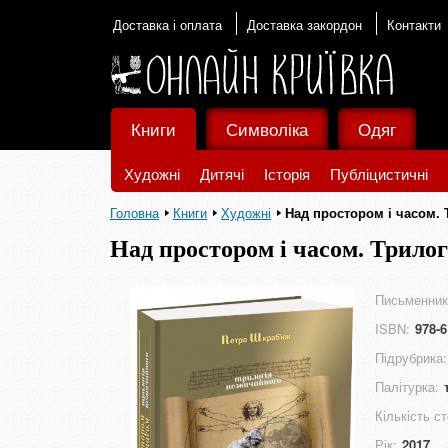
Доставка і оплата
Доставка закордон
Контакти
Книги
Символіка
Одяг
Художні
Дитячі
Історія
Публіцистичні
Головна
Книги
Художні
Над простором і часом. 
Над простором і часом. Трило
Письменник
ISBN:
978-6
Підрубрика:
Палітурка:
Кількість ст
Рік:
2017