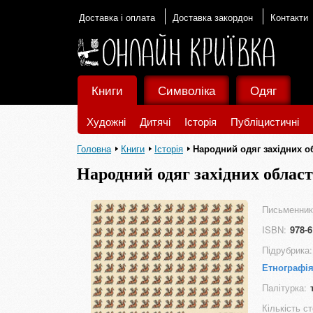
Доставка і оплата
Доставка закордон
Контакти
Книги
Символіка
Одяг
Художні
Дитячі
Історія
Публіцистичні
Головна
Книги
Історія
Народний одяг західних о
Народний одяг західних облас
Письменник
ISBN:
978-6
Підрубрика:
Етнографі
Палітурка:
Кількість ст