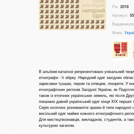
Рік:
2018
Артикул:
55
Видавництв
Мова:
Укра
В альбомі-каталозі репрезентовано унікальний твор
етнографи - її збірку -Народний одяг західних област
зарисовки тушшю, пером та олівцем, лінорити. У кни
етнографічних регіонів Західної України, як Поділл
також із етнічних українських земель, які після Дру
показано давній український одяг кінця XIX першої
Серія охоплює різноманітні зразки й типи народної н
весільний одяг майже кожного етнографічного регіо
Для мистецтвознавців, викладачів, студентів, а так
культурою загалом.