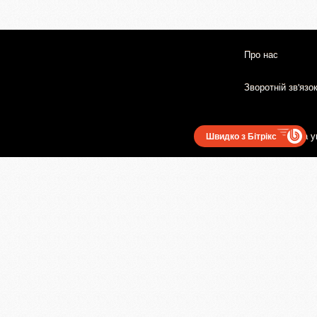
Про нас
Зворотній зв'язо
Користувацька у
Швидко з Бітрікс