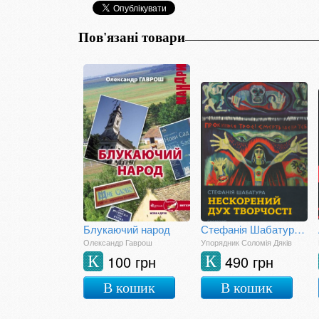
Пов'язані товари
Блукаючий народ
Стефанія Шабатура. Нескорений дух творчості
Олександр Гаврош
Упорядник Соломія Дяків
100 грн
490 грн
К
К
В кошик
В кошик