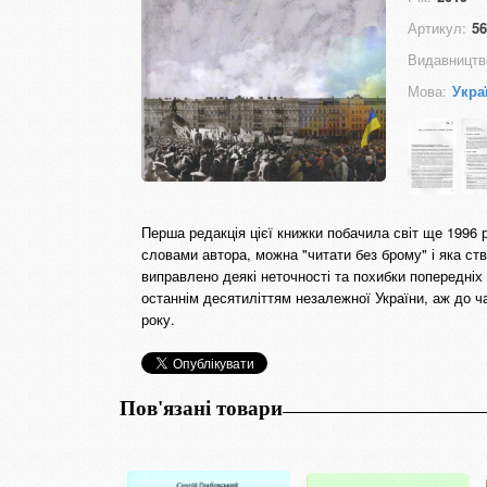
Артикул:
56
Видавництв
Мова:
Укра
Перша редакція цієї книжки побачила світ ще 1996 
словами автора, можна "читати без брому" і яка ст
виправлено деякі неточності та похибки попередніх
останнім десятиліттям незалежної України, аж до ча
року.
Пов'язані товари