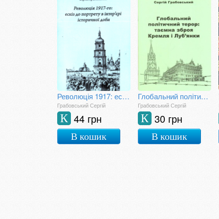
Революція 1917: ескіз до портрету в інтер'єрі історичної доби
Глобальний політичний терор: таємна зброя Кремля і Луб'янки
Грабовський Сергій
Грабовський Сергій
44 грн
30 грн
К
К
В кошик
В кошик