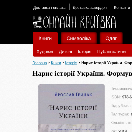
Доставка і оплата
Доставка закордон
Контакти
Книги
Символіка
Одяг
Художні
Дитячі
Історія
Публіцистичні
Головна
Книги
Історія
Нарис історії України. Фо
Нарис історії України. Формув
Письменник
ISBN:
978-6
Підрубрика:
Палітурка:
Кількість ст
Рік:
2019