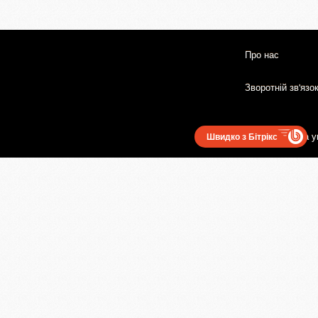
Про нас
Зворотній зв'язо
Користувацька у
Швидко з Бітрікс