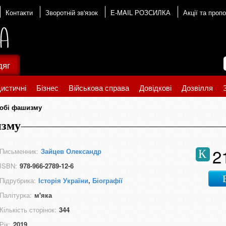
Контакти
Зворотній зв'язок
E-MAIL РОЗСИЛКА
Акції та пропо
дяг
истичні
Бізнес
Військова справа
Довідкові
Дозвілля
добі фашизму
изму
2
Письменник:
Зайцев Олександр
К
ISBN:
978-966-2789-12-6
Підрубрика:
Історія України
,
Біографії
Палітурка:
м'яка
Кількість сторінок:
344
Рік:
2019