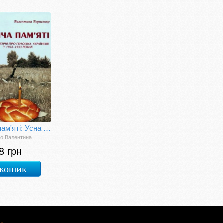
Свіча пам'яті: Усна історія про геноцид українців у 1932-1933 роках
о Валентина
8 грн
 кошик