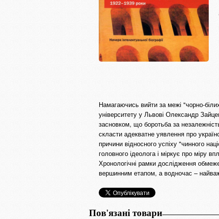
Намагаючись вийти за межі "чорно-білих
університету у Львові Олександр Зайце
засновком, що боротьба за незалежність
скласти адекватне уявлення про українсь
причини відносного успіху "чинного нац
головного ідеолога і міркує про міру вп
Хронологічні рамки дослідження обмежен
вершинним етапом, а водночас – найважл
Пов'язані товари