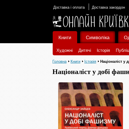
Доставка і оплата
Доставка закордон
Книги
Символіка
О
Художні
Дитячі
Історія
Публіц
Головна
Книги
Історія
Націоналіст у 
Націоналіст у добі фаш