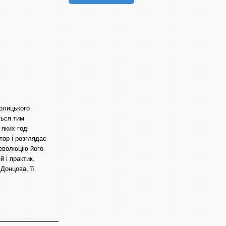
толицького
ться тим
яких годі
тор і розглядає
 еволюцію його
 і практик.
Донцова, її