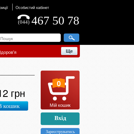
зиції
Особистий кабінет
467 50 78
(044)
Ще
Здоров'я
0
12 грн
Мій кошик
В кошик
Вхід
Зареєструватись