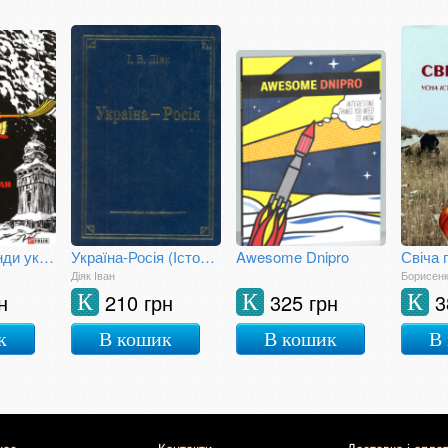
Міфи та легенди українців
Україна-Росія (Історія та сучасність)
Awesome Dnipro
Діяк Іван
Борисенк
н
210 грн
325 грн
3
К
К
К
к
В кошик
В кошик
В