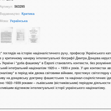
Артикул:
563295
Видавництво:
Критика
Мова:
Українська
" поглядів на історію націоналістичного руху, професор Українського ка
в у критичному начерку інтелектуальної біографії Дмитра Донцова керує
 України і "доба фашизму" в Европі становлять контексти, без розуміння 
кий інтеґральний націоналізм 1920-х – 1930-х років. У цих контекстах ав
іоналізму" в період між двома світовими війнами, простежує світоглядну
ливу на донцовську доктрину фашистських та націонал-соціялістичних ідей
о 1922–1939 роками – львівським (вістниківським) періодом діяльности 
ивішим відтинком інтелектуальної історії українського націоналізму.