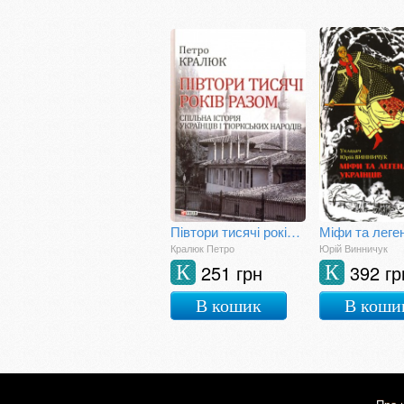
Півтори тисячі років разом. Спільна історія українців і тюркських народів
Кралюк Петро
Юрій Винничук
251 грн
392 гр
К
К
В кошик
В коши