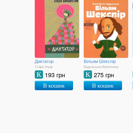
Диктатор
Вільям Шекспір
Старк Ульф
Вздульська Валентина
193 грн
275 грн
К
К
В кошик
В кошик