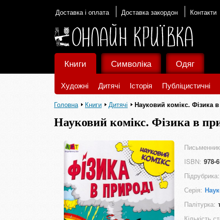
Доставка і оплата
Доставка закордон
Контакти
Книги
Символіка
Одяг
Художні
Дитячі
Історія
Публіцистичні
Головна
Книги
Дитячі
Науковий комікс. Фізика в
Науковий комікс. Фізика в пр
Письменник
ISBN:
978-6
Підрубрика:
Серія:
Наук
Палітурка:
Кількість ст