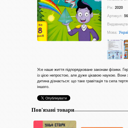
Рік:
2020
Артикул:
56
Видавництв
Мова:
Укра
Усе наше життя підпорядковане законам фізики. Гер
із цією непростою, але дуже цікавою наукою. Вони 
дитина дізнається: що таке гравітація та сила терт
іншого.
Пов'язані товари