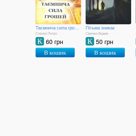
Таємнича сила грошей
Пітьма зникає
Сорока Петро
Сіренко Вадим
60 грн
50 грн
К
К
В кошик
В кошик