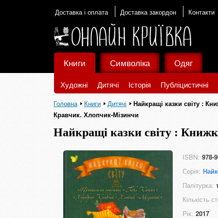
Доставка і оплата
Доставка закордон
Контакти
Книги
Символіка
Одяг
Художні
Дитячі
Історія
Публіцистичні
Головна
Книги
Дитячі
Найкращі казки світу : Кн
Кравчик. Хлопчик-Мізинчи
Найкращі казки світу : Книжка
Хоробрий Кравчик. Хлопчик-
ISBN:
978-9
Серія:
Найк
Палітурка:
Кількість ст
Рік:
2017