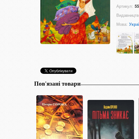
Артикул:
55
Видавництв
Мова:
Укра
Пов'язані товари