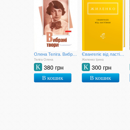
Олена Теліга. Вибрані твори
Євангеліє від ластівки
Теліга Олена
Жиленко Ірина
380 грн
300 грн
К
К
В кошик
В кошик