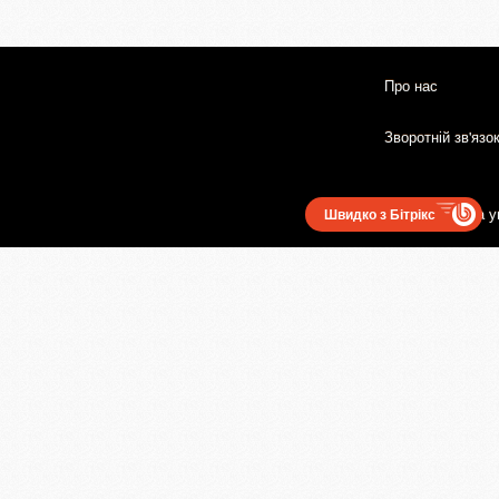
Про нас
Зворотній зв'язо
Користувацька у
Швидко з Бітрікс