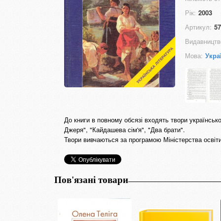
Рік:
2003
Артикул:
57
Видавництв
Мова:
Укра
До книги в повному обсязі входять твори українсько
Джеря", "Кайдашева сім'я", "Два брати".
Твори вивчаються за програмою Міністерства освіти
Пов'язані товари