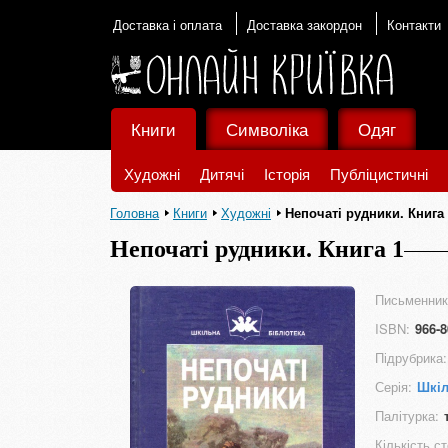
Доставка і оплата
Доставка закордон
Контакти
Книги
Символіка
Одяг
Художні
Дитячі
Історія
Публіцистичні
Головна
Книги
Художні
Непочаті рудники. Книга
Непочаті рудники. Книга 1
Письменник
ISBN:
966-8
Підрубрика:
Серія:
Шкіл
Палітурка:
Кількість ст