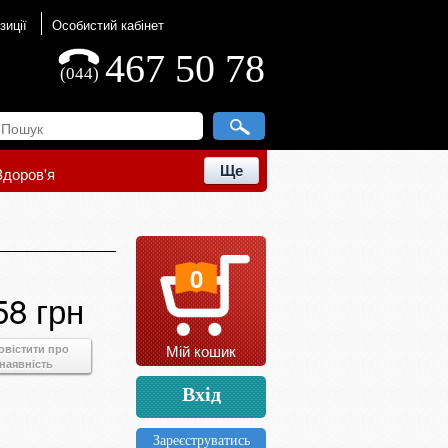
зиції
Особистий кабінет
467 50 78
(044)
Ще
Здоров'я
0
58 грн
Мій кошик
овістити про
наявність
Вхід
Зареєструватись