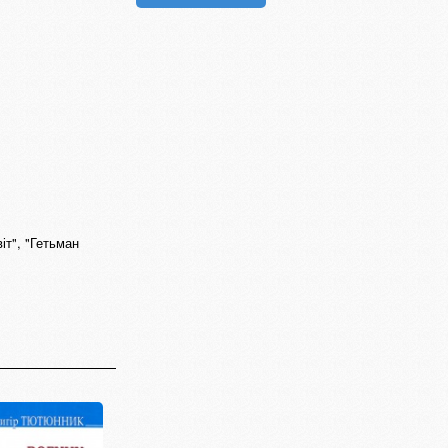
іт", "Гетьман