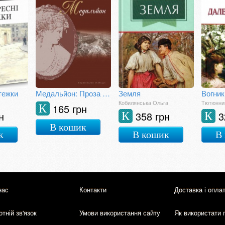
тежки
Медальйон: Проза київських неокласиків
Земля
Кобилянська Ольга
Тютюнник
165 грн
К
н
358 грн
3
К
К
В кошик
к
В кошик
В
нас
Контакти
Доставка і опла
тній зв'язок
Умови використання сайту
Як використати 