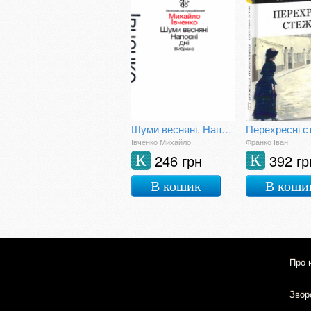
Шуми весняні. Напоєні дні. Вибране
Перехресні с
Івченко Михайло
Франко Іван
246 грн
392 гр
К
К
В кошик
В коши
Про 
Зворо