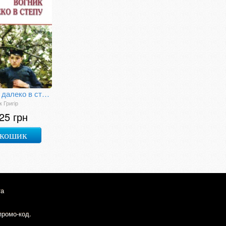
Вогник далеко в степу
 Григір
25 грн
 кошик
та
промо-код.