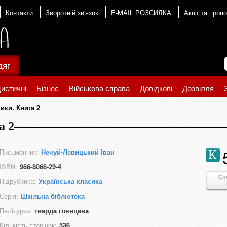
Контакти
Зворотній зв'язок
E-MAIL РОЗСИЛКА
Акції та пропо
дяг
истичні
Бізнес
Військова справа
Довідкові
Дозвілля
ики. Книга 2
а 2
Письменник:
Нечуй-Левицький Іван
К
ISBN:
966-8066-29-4
Сп
Підрубрика:
Українська класика
Серія:
Шкільна бібліотека
Палітурка:
тверда глянцева
Кількість сторінок:
536