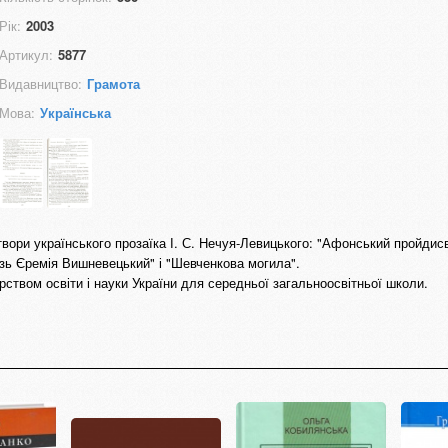
Рік:
2003
Артикул:
5877
Видавництво:
Грамота
Мова:
Українська
твори українського прозаїка І. С. Нечуя-Левицького: "Афонський пройдисв
язь Єремія Вишневецький" і "Шевченкова могила".
ством освіти і науки України для середньої загальноосвітньої школи.