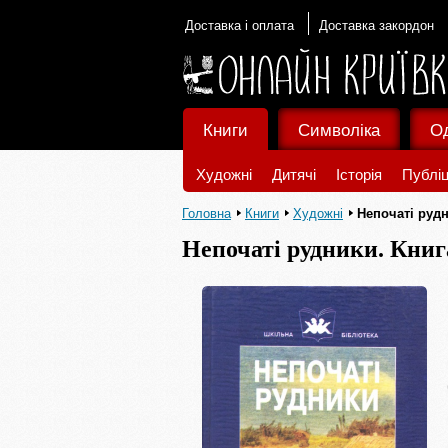
Доставка і оплата
Доставка закордон
Книги
Символіка
О
Художні
Дитячі
Історія
Публіц
Головна
Книги
Художні
Непочаті рудн
Непочаті рудники. Книг