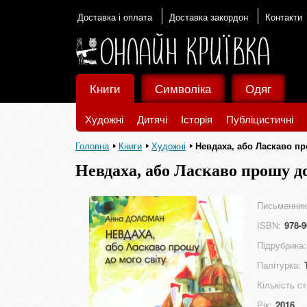
Доставка і оплата
Доставка закордон
Контакти
Книги
Символіка
Одяг
Художні
Дитячі
Історія
Публіцистичні
Головна
Книги
Художні
Невдаха, або Ласкаво пр
Невдаха, або Ласкаво прошу до
Письменник
ISBN:
978-9
Підрубрика:
Палітурка:
Кількість ст
Рік:
2016