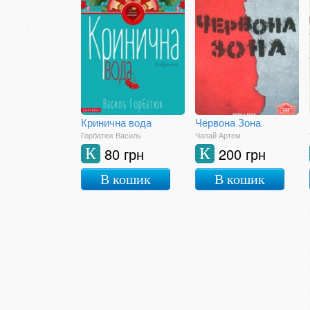
Кринична вода
Червона Зона
Горбатюк Василь
Чапай Артем
80 грн
200 грн
К
К
В кошик
В кошик