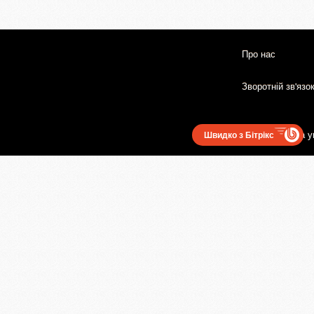
Про нас
Зворотній зв'язо
Користувацька у
Швидко з Бітрікс