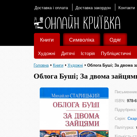
Доставка і оплата
Доставка закордон
Контакти
Книги
Символіка
Одяг
Художні
Дитячі
Історія
Публіцистичні
Головна
Книги
Художні
Облога Буші; За двома 
Облога Буші; За двома зайцям
Письменник
ISBN:
978-6
Підрубрика:
Серія:
Ска
Палітурка:
Кількість ст