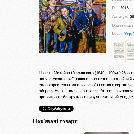
Рік:
2018
Артикул:
56
Видавництв
Мова:
Укра
Повість Михайла Старицького (1840—1904) “Облога Б
під час української національно-визвольної війни X
сила характерів головних героїв і самопожертва ус
оборону Буші, і польського князя Антося, зачарову
про хитрого збанкрутілого цирульника, який упадає
Пов'язані товари