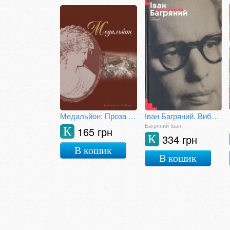
Медальйон: Проза київських неокласиків
Іван Багряний. Вибран твори у двох томах. Том І
Багряний Іван
165 грн
К
334 грн
К
В кошик
В кошик