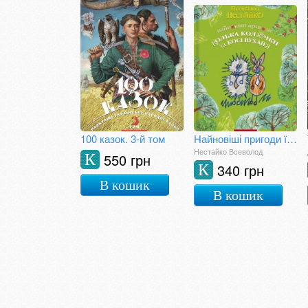
100 казок. 3-й том
Найновіші пригоди їжачка Колька Колючки та зайчика
Нестайко Всеволод
550 грн
К
340 грн
К
В кошик
В кошик