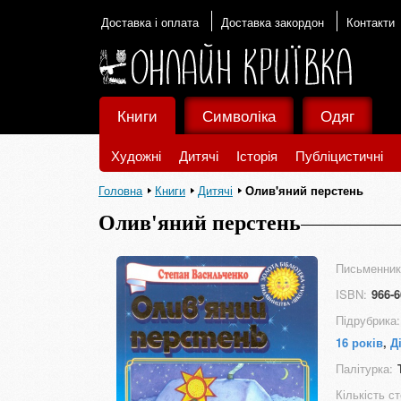
Доставка і оплата
Доставка закордон
Контакти
Книги
Символіка
Одяг
Художні
Дитячі
Історія
Публіцистичні
Головна
Книги
Дитячі
Олив'яний перстень
Олив'яний перстень
Письменник
ISBN:
966-6
Підрубрика:
16 років
,
Д
Палітурка:
Кількість ст