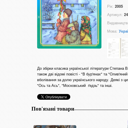
Рік:
2005
Артикул:
24
Видавництв
Мова:
Укра
До збірки класика української літератури Степана В
також дві відомі повісті - "В бур'янах" та "Олив'яни
вболівання за долю українського народу. Деякі з ци
"Ось та Ась", "Московський ґедзь" та інші.
Пов'язані товари