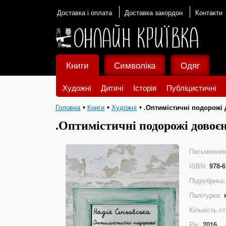
Доставка і оплата
Доставка закордон
Контакти
Книги
Символіка
Одяг
Художні
Дитячі
Історія
Публіцистичні
Головна
Книги
Художні
.Оптимістичні подорожі
.Оптимістичні подорожі дово
Письменник
ISBN:
978-6
Підрубрика:
Палітурка:
Кількість ст
Рік:
2016