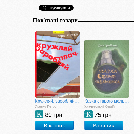
Пов'язані товари
Кружляй, заробляй, плач
Казка старого мельника
Яценко Петро
Ухачевський Сергій
89 грн
75 грн
К
К
В кошик
В кошик