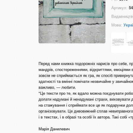
Артикул:
54
Видавництв
Мова:
Укра
Перед нами книжка подорожніх нарисів про себе, пр
мандрів, спостереженнями, відкриттями, емоціями в 
зовсім не сприймається як гра, як спосіб привернут
здатності та вмінні помічати незвичайне у звичайно
важливо, — любити.
"Це тексти про те, як вдало можна поєднувати робо
долати надумані й ненадумані страхи, виховувати д
на стажування і сприймати все це як подарунки долі,
організовувати. Це дивовижний сплав невиправного
і в текстах, і в образі та особі їх автора. Такі собі 
Марія Данилевич