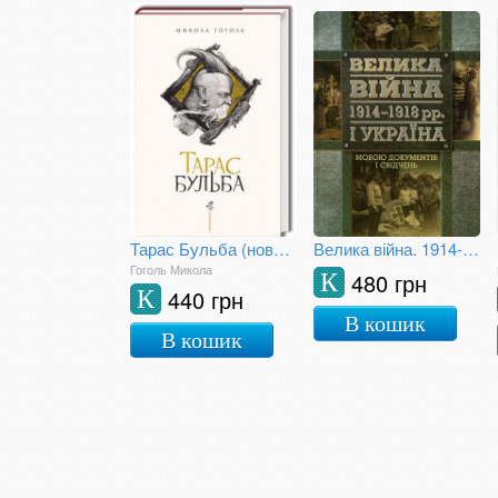
Тарас Бульба (нове ілюстроване видання)
Велика війна. 1914-1918 рр. і Україна. Книга 2.
Гоголь Микола
480 грн
К
440 грн
К
В кошик
В кошик