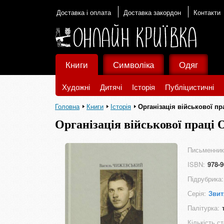
Доставка і оплата
Доставка закордон
Контакти
Книги
Символіка
Одяг
Художні
Дитячі
Історія
Публіцистичні
Головна
Книги
Історія
Організація військової пр
Організація військової праці
Письменник
ISBN:
978-9
Підрубрика:
Серія:
Звит
Палітурка:
Кількість ст