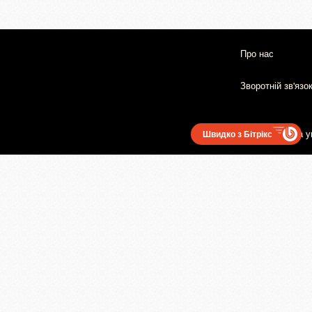
Про нас
Зворотній зв'язо
Користувацька у
Швидко з Бітрікс