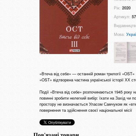
Рік:
2020
Артикул:
57
Видавництв
Мова:
Укра
«Втеча від себе» — останній роман трилогії «ОST» (
«OST» відтворена частина української історії ХХ ст
Події «Втеча від себе» розпочинаються 1945 року на
повинні зробити нелегкий вибір: їхати на Захід чи 
простору не визначається Уласом Самчуком як «втеч
повернення та здійснення своєї національної місії
Пов'язані товари