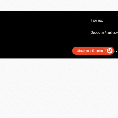
Про нас
Зворотній зв'язо
Користувацька у
Швидко з Бітрікс