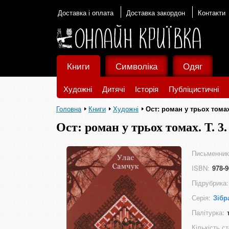
Доставка і оплата
Доставка закордон
Контакти
Книги
Символіка
Одяг
Художні
Дитячі
Історія
Публіцистичні
Головна
Книги
Художні
Ост: роман у трьох томах.
Ост: роман у трьох томах. Т. 3.
Письменник
ISBN:
978-9
Підрубрика:
Серія:
Зібр
Палітурка:
Кількість ст