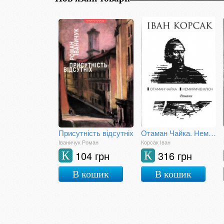
Присутність відсутніх
Отаман Чайка. Немиричів ключ
Іваничук Роман
Корсак Іван
104 грн
316 грн
К
К
В кошик
В кошик