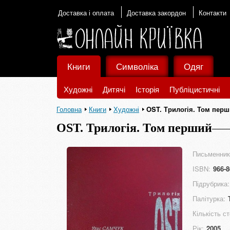
Доставка і оплата
Доставка закордон
Контакти
Книги
Символіка
Одяг
Художні
Дитячі
Історія
Публіцистичні
Головна
Книги
Художні
OST. Трилогія. Том пер
OST. Трилогія. Том перший
Письменник
ISBN:
966-8
Підрубрика:
Палітурка:
Кількість ст
Рік:
2005