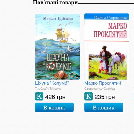
Пов'язані товари
Шхуна "Колумб"
Марко Проклятий
Трублаїні Микола
Стороженко Олекса
426 грн
235 грн
К
К
В кошик
В кошик