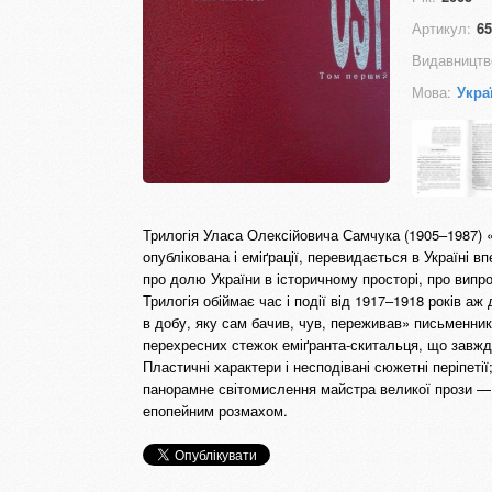
Артикул:
65
Видавництв
Мова:
Укра
Трилогія Уласа Олексійовича Самчука (1905–1987) «
опублікована і еміґрації, перевидається в Україні 
про долю України в історичному просторі, про випроб
Трилогія обіймає час і події від 1917–1918 років а
в добу, яку сам бачив, чув, переживав» письменник 
перехресних стежок еміґранта-скитальця, що завжди
Пластичні характери і несподівані сюжетні періпетії
панорамне світомислення майстра великої прози —
епопейним розмахом.