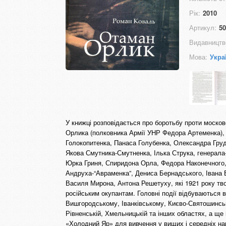
Рік:
2010
Артикул:
50
Видавництв
Мова:
Укра
У книжці розповідається про боротьбу проти московс
Орлика (полковника Армії УНР Федора Артеменка), о
Голокопитенка, Панаса Голубенка, Олександра Груд
Якова Смутника-Смутненка, Ілька Струка, генерала
Юрка Гриня, Спиридона Орла, Федора Наконечного, 
Андруха-“Авраменка”, Дениса Бернадського, Івана 
Василя Мирона, Антона Решетуху, які 1921 року твор
російським окупантам. Головні події відбуваються 
Вишгородському, Іванківському, Києво-Святошинськ
Рівненській, Хмельницькій та інших областях, а ще 
«Холодний Яр» для вивчення у вищих і середніх на