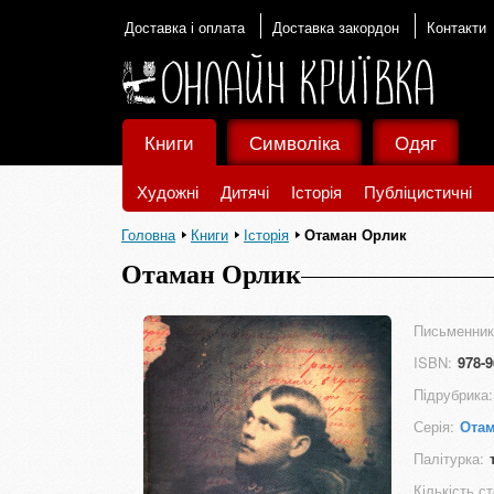
Доставка і оплата
Доставка закордон
Контакти
Книги
Символіка
Одяг
Художні
Дитячі
Історія
Публіцистичні
Головна
Книги
Історія
Отаман Орлик
Отаман Орлик
Письменник
ISBN:
978-9
Підрубрика:
Серія:
Отам
Палітурка:
Кількість ст