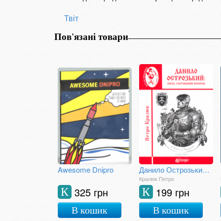
Твіт
Пов'язані товари
Awesome Dnipro
Данило Острозький: образ, гаптований бісером
Кралюк Петро
325 грн
199 грн
К
К
В кошик
В кошик