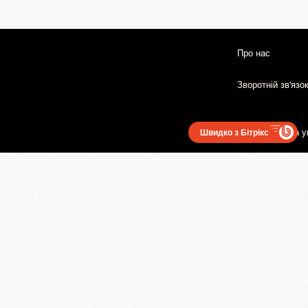
Про нас
Зворотній зв'язо
Користувацька у
Швидко з Бітрікс