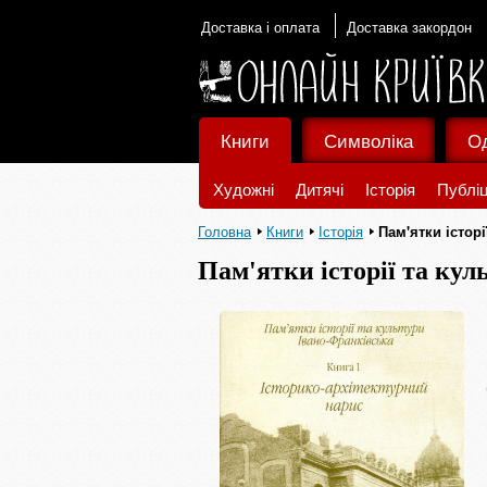
Доставка і оплата
Доставка закордон
Книги
Символіка
О
Художні
Дитячі
Історія
Публіц
Головна
Книги
Історія
Пам'ятки істор
Пам'ятки історії та ку