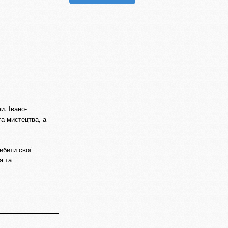
и. Івано-
та мистецтва, а
ибити свої
я та