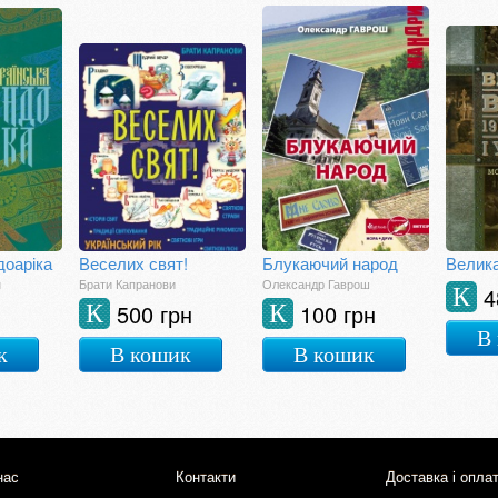
доаріка
Веселих свят!
Блукаючий народ
н
Брати Капранови
Олександр Гаврош
4
К
500 грн
100 грн
К
К
В
к
В кошик
В кошик
нас
Контакти
Доставка і опла