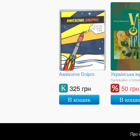
Awesome Dnipro
Українська ін
Наливайко Степа
325 грн
50 грн
К
В кошик
В коши
Про 