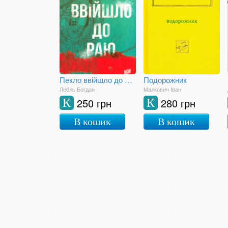
Пекло ввійшло до раю
Подорожник
Лебль Богдан
Малкович Іван
250 грн
280 грн
К
К
В кошик
В кошик