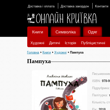
Доставка і оплата
Доставка закордон
Контакти
Книги
Символіка
Одяг
Художні
Дитячі
Історія
Публіцистичні
Головна
Книги
Художні
Пампуха
Пампуха
Письменник
ISBN:
978-9
Підрубрика:
Палітурка:
Кількість ст
Рік:
2018