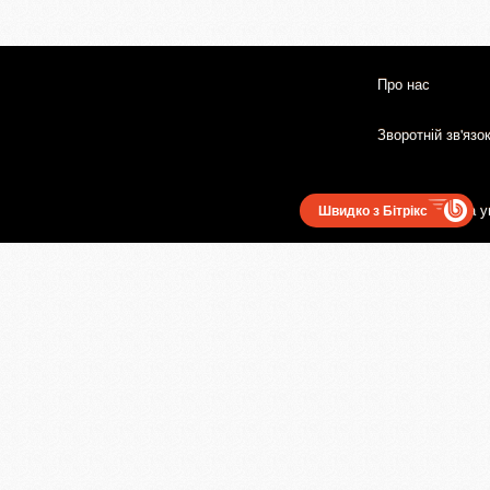
Про нас
Зворотній зв'язо
Користувацька у
Швидко з Бітрікс