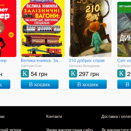
чер
Велика книжка. Залізничні вагони: пасажирські, вантажні, спеціальні
210 добрих справ
Зав'язкін Олег
Нікітенко Володимир
Турбаніс
н
54 грн
297 грн
2
К
К
К
к
В кошик
В кошик
В
нас
Контакти
Доставка і опла
тній зв'язок
Умови використання сайту
Як використати 