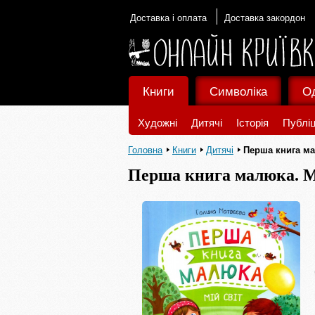
Доставка і оплата
Доставка закордон
Книги
Символіка
О
Художні
Дитячі
Історія
Публіц
Головна
Книги
Дитячі
Перша книга ма
Перша книга малюка. М