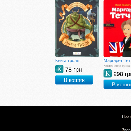
Книга троля
Маргарет Тет
Костюченко Ірина
78 грн
К
298 гр
К
В кошик
В коши
Про 
Зворо