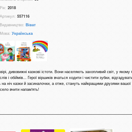
Рік:
2018
Артикул:
557116
Видавництво:
Віват
Мова:
Українська
звірі, дивовижні казкові істоти. Вони населяють захопливий світ, у якому 
 слів і обіймів... Герої віршиків вчаться ходити і чистити зубки, відгадуват
 на ніч казки й засиналочки, а отже, стануть найкращими друзями вашої
есело вчити напам'ять!