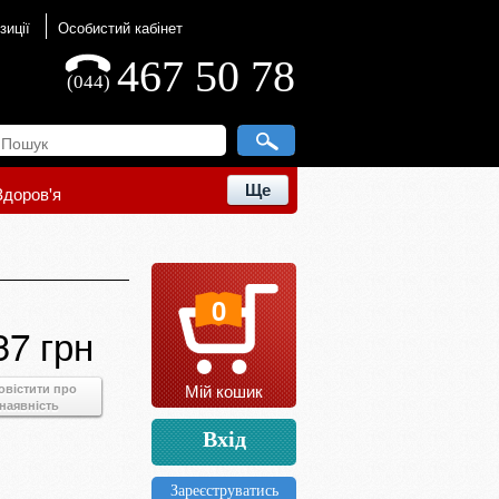
зиції
Особистий кабінет
467 50 78
(044)
Ще
Здоров'я
0
37 грн
Мій кошик
овістити про
наявність
Вхід
Зареєструватись