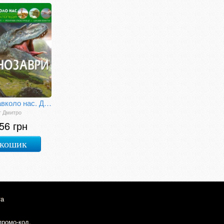
Світ навколо нас. Динозаври
т Дмитро
56 грн
 кошик
та
промо-код.