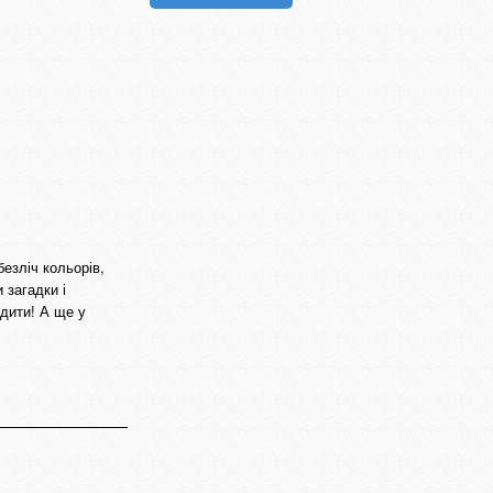
безліч кольорів,
и загадки і
 дити! А ще у