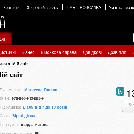
Контакти
Зворотній зв'язок
E-MAIL РОЗСИЛКА
Акції та пропо
дяг
истичні
Бізнес
Військова справа
Довідкові
Дозвілля
люка. Мій світ
ій світ
1
Письменник:
Матвєєва Галина
К
ISBN:
978-966-942-665-9
Сп
Підрубрика:
Дітям від 7 до 10 років
Серія:
Вірші дітям
Палітурка:
тверда матова
Кількість сторінок:
80