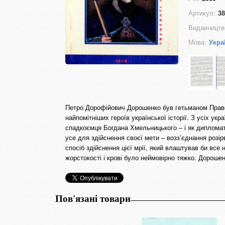
Артикул:
38
Видавництв
Мова:
Укра
Петро Дорофійович Дорошенко був гетьманом Право
найпомітніших героїв української історії. З усіх укр
спадкоємця Богдана Хмельницького – і як дипломат
усе для здійснення своєї мети – возз’єднання розір
спосіб здійснення цієї мрії, який влаштував би все 
жорстокості і крові було неймовірно тяжко. Дороше
Пов'язані товари