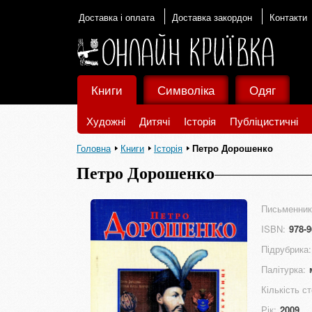
Доставка і оплата
Доставка закордон
Контакти
Книги
Символіка
Одяг
Художні
Дитячі
Історія
Публіцистичні
Головна
Книги
Історія
Петро Дорошенко
Петро Дорошенко
Письменник
ISBN:
978-9
Підрубрика:
Палітурка:
Кількість ст
Рік:
2009