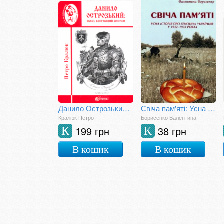
Данило Острозький: образ, гаптований бісером
Свіча пам'яті: Усна історія про геноцид українців у 1932-1933 роках
Кралюк Петро
Борисенко Валентина
199 грн
38 грн
К
К
В кошик
В кошик