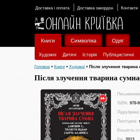
Доставка і оплата
Доставка закордон
Контакти
Книги
Символіка
Одяг
Художні
Дитячі
Історія
Публіцистичні
Головна
Книги
Художні
Після злучення тварина
Після злучення тварина сумна
Письменник
ISBN:
978-9
Підрубрика:
Палітурка:
Кількість ст
Рік:
2013