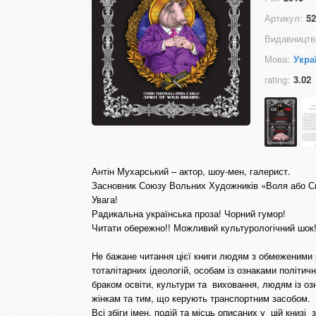
Артикул:
52
Видавництв
Мова:
Укра
rating:
3.02
Антін Мухарський – актор, шоу-мен, галерист.
Засновник Союзу Вольних Художників «Воля або С
Увага!
Радикальна українська проза! Чорний гумор!
Читати обережно!! Можливий культурологічний шок!
Не бажане читання цієї книги людям з обмеженими
тоталітарних ідеологій, особам із ознаками політич
браком освіти, культури та виховання, людям із озн
жінкам та тим, що керують транспортним засобом.
Всі збіги імен, подій та місць описаних у цій книз