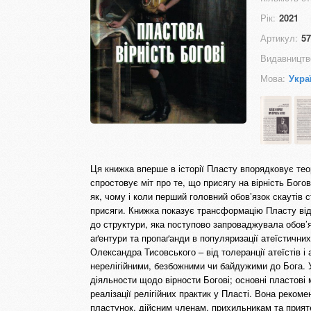
Рік:
2021
Артикул:
57
Видавництв
Мова:
Укра
Ця книжка вперше в історії Пласту впорядковує теор
спростовує міт про те, що присягу на вірність Богов
як, чому і коли перший головний обов’язок скаутів 
присяги. Книжка показує трансформацію Пласту від 
до структури, яка поступово запроваджувала обов’я
аґентури та пропаґанди в популяризації атеїстичн
Олександра Тисовського – від толеранції атеїстів 
нерелігійними, безбожними чи байдужими до Бога. У 
діяльности щодо вірности Богові; основні пластові
реалізації релігійних практик у Пласті. Вона реком
пластунок, дійсним членам, прихильникам та прия