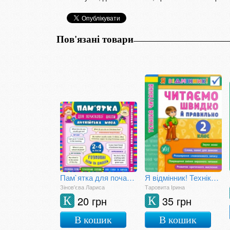
Пов'язані товари
Пам`ятка для початкової школи. Англійська мова. Розмовні теми та діалоги. 2-4 класи
Я відмінник! Техніка читання. Читаємо швидко й правильно. 2 клас
Зінов'єва Лариса
Таровита Ірина
20 грн
35 грн
К
К
В кошик
В кошик