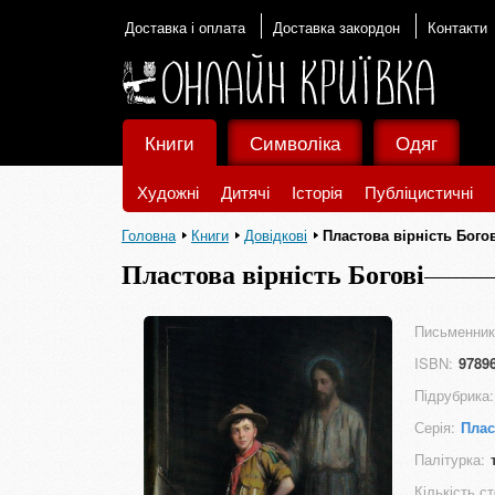
Доставка і оплата
Доставка закордон
Контакти
Книги
Символіка
Одяг
Художні
Дитячі
Історія
Публіцистичні
Головна
Книги
Довідкові
Пластова вірність Бого
Пластова вірність Богові
Письменник
ISBN:
9789
Підрубрика:
Серія:
Плас
Палітурка:
Кількість ст