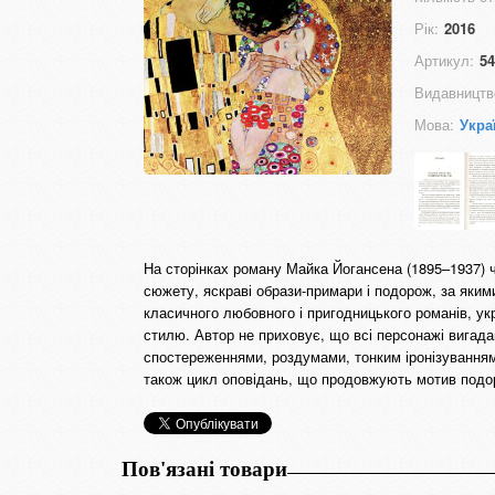
Рік:
2016
Артикул:
54
Видавництв
Мова:
Укра
На сторінках роману Майка Йогансена (1895–1937) ч
сюжету, яскраві образи-примари і подорож, за яким
класичного любовного і пригодницького романів, ук
стилю. Автор не приховує, що всі персонажі вигадан
спостереженнями, роздумами, тонким іронізуванням,
також цикл оповідань, що продовжують мотив подо
Пов'язані товари