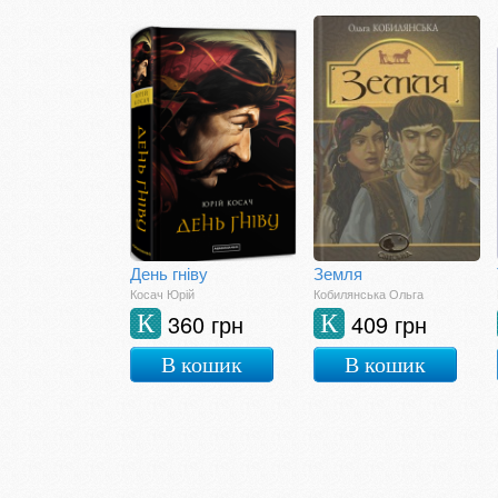
День гніву
Земля
Косач Юрій
Кобилянська Ольга
360 грн
409 грн
К
К
В кошик
В кошик