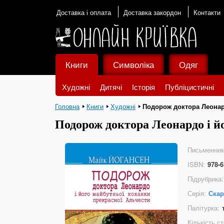
Доставка і оплата
Доставка закордон
Контакти
Книги
Символіка
Одяг
Художні
Дитячі
Історія
Публіцистичні
Головна
Книги
Художні
Подорож доктора Леонард
Подорож доктора Леонардо і й
Письменник
ISBN:
978-6
Підрубрика:
Серія:
Ска
Палітурка:
Кількість ст