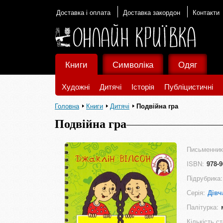
Доставка і оплата
Доставка закордон
Контакти
Книги
Символіка
Одяг
Художні
Дитячі
Історія
Публіцистичні
Головна
Книги
Дитячі
Подвійна гра
Подвійна гра
Письменник
ISBN:
978-9
Підрубрика:
Серія:
Дівч
Палітурка:
Кількість ст