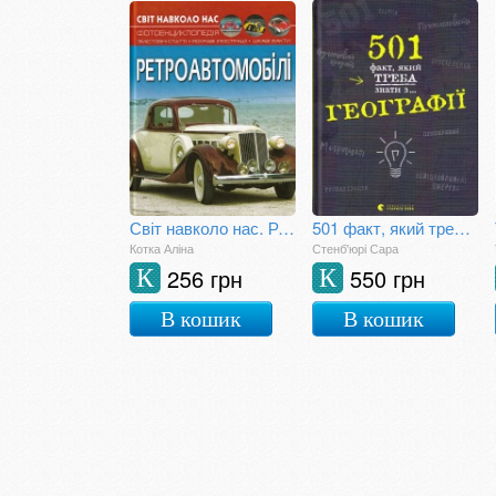
Світ навколо нас. Ретроавтомобілі
501 факт, який треба знати з... географії
Котка Аліна
Стенб'юрі Сара
256 грн
550 грн
К
К
В кошик
В кошик