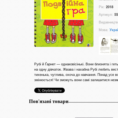
Рік:
2018
Артикул:
55
Видавництв
Мова:
Укра
Рубі й Ґарнет — однаковісінькі. Вони близнята і ге
на одну дівчаток. Жвава і нахабна Рубі любить вес
тихенька, чутлива, охоча до навчання. Понад усе в
змінюється! Чи зможуть вони самі залишитися незм
Пов'язані товари