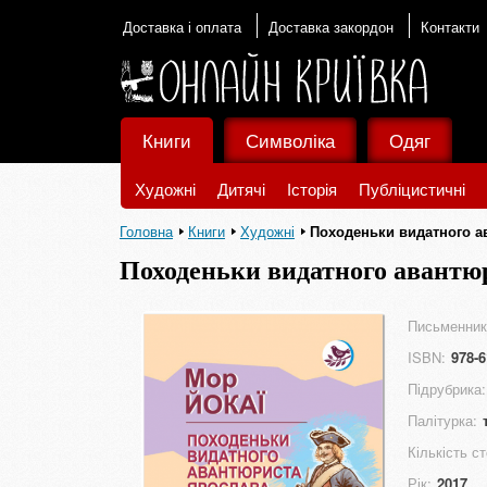
Доставка і оплата
Доставка закордон
Контакти
Книги
Символіка
Одяг
Художні
Дитячі
Історія
Публіцистичні
Головна
Книги
Художні
Походеньки видатного а
Походеньки видатного авантю
Письменник
ISBN:
978-6
Підрубрика:
Палітурка:
Кількість ст
Рік:
2017