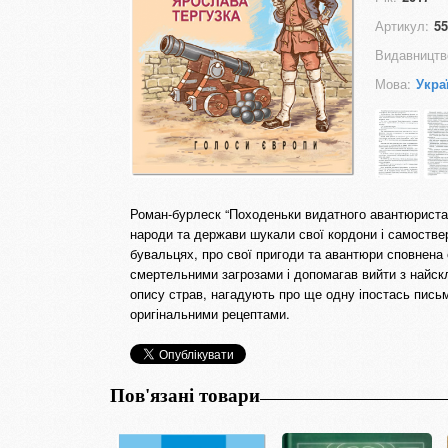
Артикул:
55
Видавництв
Мова:
Укра
Роман-бурлеск “Походеньки видатного авантюриста Я
народи та держави шукали свої кордони і само­стве
бувальцях, про свої пригоди та авантюри сповнена 
смертельними загрозами і допомагав вийти з найскл
опису страв, нагадують про ще одну іпостась письм
оригінальними рецептами.
Пов'язані товари