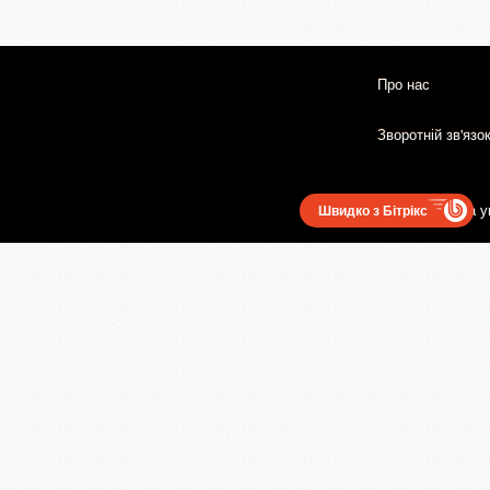
Про нас
Зворотній зв'язо
Користувацька у
Швидко з Бітрікс