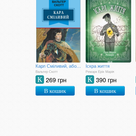
Карл Сміливий, або Анна Геєрштейн, діва імли
Іскра життя
Вальтер Скотт
Ремарк Еріх Марія
269 грн
390 грн
К
К
В кошик
В кошик