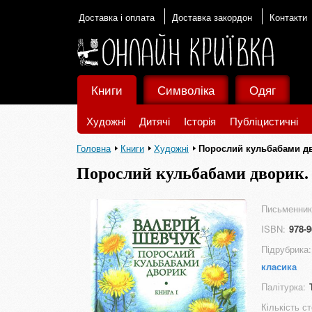
Доставка і оплата
Доставка закордон
Контакти
Книги
Символіка
Одяг
Художні
Дитячі
Історія
Публіцистичні
Головна
Книги
Художні
Порослий кульбабами дв
Порослий кульбабами дворик. 
Письменник
ISBN:
978-9
Підрубрика:
класика
Палітурка:
Кількість ст