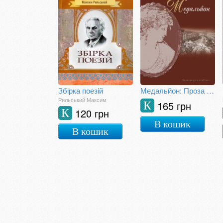
Збірка поезій
Медальйон: Проза київських неокласиків
Рильський Максим
165 грн
К
120 грн
К
В кошик
В кошик