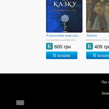
Я розповім вам казку... Філософія для дітей
Земля
Сухомлинський Василь
Кобилянська Ольг
600 грн
409 гр
К
К
В кошик
В коши
Про 
Зворо