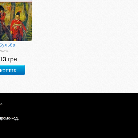
 Бульба
икола
13 грн
 кошик
та
промо-код.