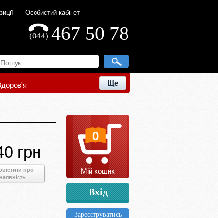
зиції
Особистий кабінет
467 50 78
(044)
Ще
Здоров'я
0
40 грн
Мій кошик
овістити про
наявність
Вхід
Зареєструватись