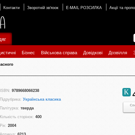
Контакти
Зворотній зв'язок
E-MAIL РОЗСИЛКА
Акції та пропо
дяг
истичні
Бізнес
Військова справа
Довідкові
Дозвілля
асного
ISBN:
9789668066238
К
Підрубрика:
Українська класика
Сп
Палітурка:
тверда
Кількість сторінок:
400
Рік:
2004
Артикул:
6213