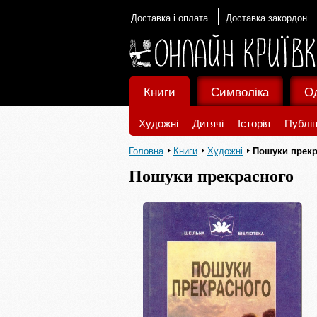
Доставка і оплата
Доставка закордон
Книги
Символіка
О
Художні
Дитячі
Історія
Публіц
Головна
Книги
Художні
Пошуки прекр
Пошуки прекрасного