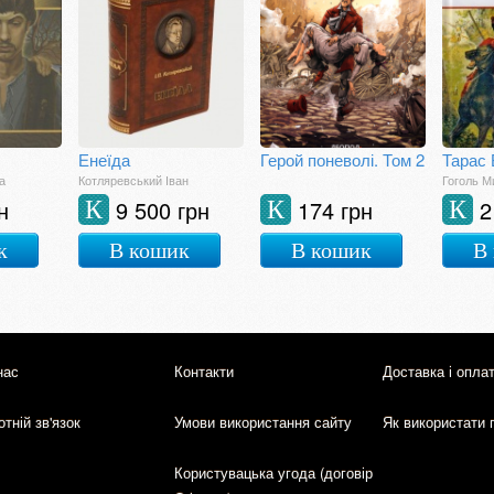
Енеїда
Герой поневолі. Том 2
Тарас
а
Котляревський Іван
Гоголь М
н
9 500 грн
174 грн
2
К
К
К
к
В кошик
В кошик
В
нас
Контакти
Доставка і опла
тній зв'язок
Умови використання сайту
Як використати 
Користувацька угода (договір