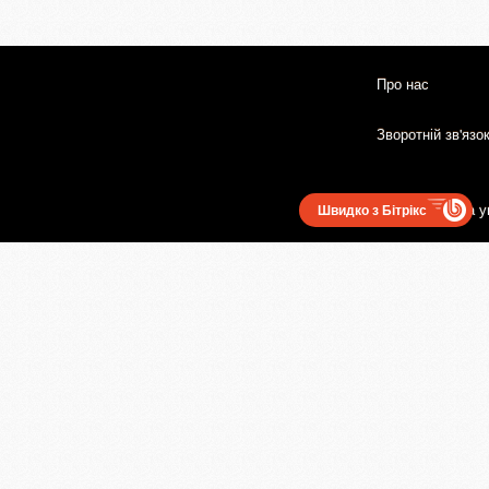
Про нас
Зворотній зв'язо
Користувацька у
Швидко з Бітрікс