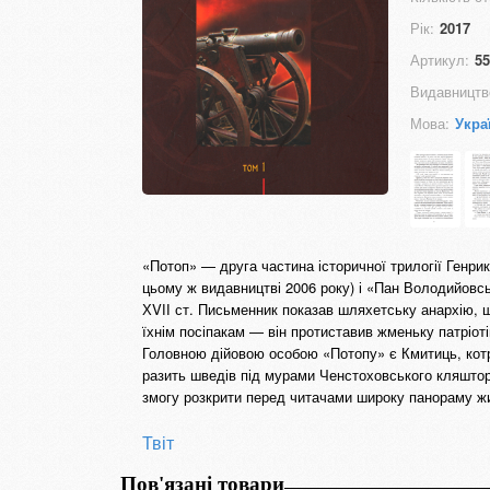
Рік:
2017
Артикул:
55
Видавництв
Мова:
Укра
«Потоп» — друга частина історичної трилогії Генри
цьому ж видавництві 2006 року) і «Пан Володийовсь
ХVІІ ст. Письменник показав шляхетську анархію, 
їхнім посіпакам — він протиставив жменьку патріот
Головною дійовою особою «Потопу» є Кмитиць, котр
разить шведів під мурами Ченстоховського кляштор
змогу розкрити перед читачами широку панораму ж
Твіт
Пов'язані товари