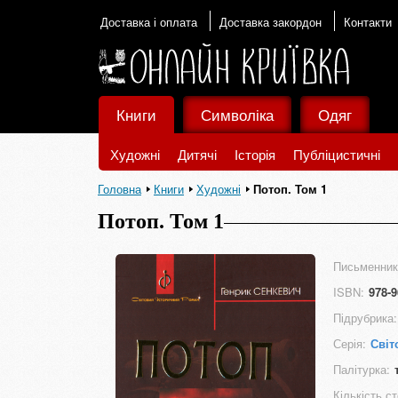
Доставка і оплата
Доставка закордон
Контакти
Книги
Символіка
Одяг
Художні
Дитячі
Історія
Публіцистичні
Головна
Книги
Художні
Потоп. Том 1
Потоп. Том 1
Письменник
ISBN:
978-9
Підрубрика:
Серія:
Світ
Палітурка:
Кількість ст