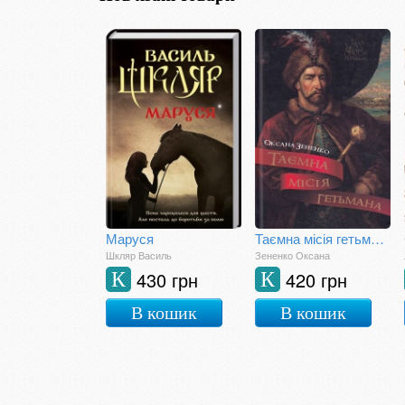
Маруся
Таємна місія гетьмана
Шкляр Василь
Зененко Оксана
430 грн
420 грн
К
К
В кошик
В кошик