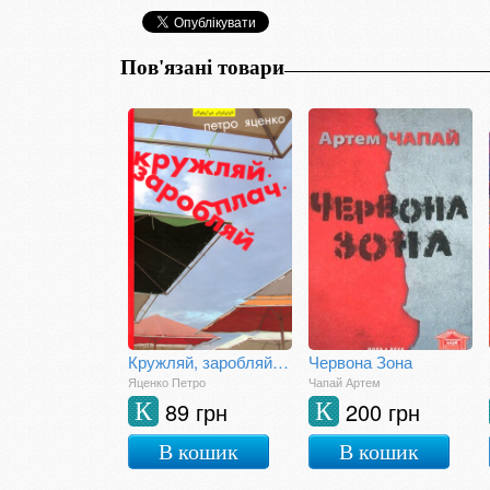
Пов'язані товари
Кружляй, заробляй, плач
Червона Зона
Яценко Петро
Чапай Артем
89 грн
200 грн
К
К
В кошик
В кошик