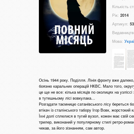
Кількість ст
Рік:
2014
Артикул:
53
Видавництв
Мова:
Укра
Осiнь 1944 року. Подiлля. Лiнiя фронту вже далеко
боязню каральних операцiй НКВС. Мало того, округу
це ще не все: кiлька мiсяцiв по околицях на узлiсс
в тутешньому лiсi вовкулака…
Розгадати таємницю сатанiвського лiсу береться бо
втікач із сталінського табору Iгор Вовк, жорстокий
Їхнi долi сплелися в тугий вузол, кожен має свiй с
трилер, виконаний у популярному стилi ретро-роман
чекав, за його зiзнанням, сам автор.