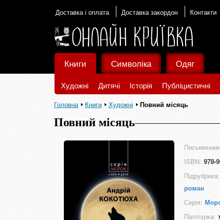
Доставка і оплата
Доставка закордон
Контакти
Книги
Символіка
Одяг
Художні
Дитячі
Історія
Публіцистичні
Головна
Книги
Художні
Повний місяць
Повний місяць
Письменник
ISBN:
978-9
Підрубрика:
роман
Серія:
Мор
Палітурка: