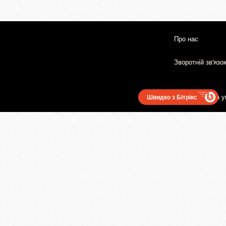
Про нас
Зворотній зв'язо
Користувацька у
Швидко з Бітрікс