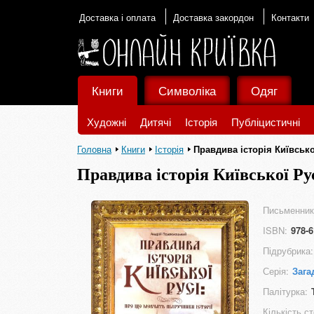
Доставка і оплата
Доставка закордон
Контакти
Книги
Символіка
Одяг
Художні
Дитячі
Історія
Публіцистичні
Головна
Книги
Історія
Правдива історія Київсько
Правдива історія Київської Ру
Письменник
ISBN:
978-6
Підрубрика:
Серія:
Зага
Палітурка:
Кількість ст