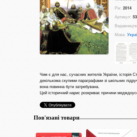
Рік:
2014
Артикул:
53
Видавництв
Мова:
Укра
Чим є для нас, сучасних жителів України, історія 
декількома скупими параграфами зі шкільних підручн
вона повинна бути затребувана.
Цей історичний нарис розкриває причини медждоусо
Пов'язані товари