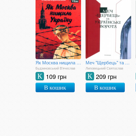
Як Москва нищила Україну
Меч "Щербець" та Українські ворота
Будзиновський В’ячеслав
Липовецький Святослав
109 грн
209 грн
К
К
В кошик
В кошик