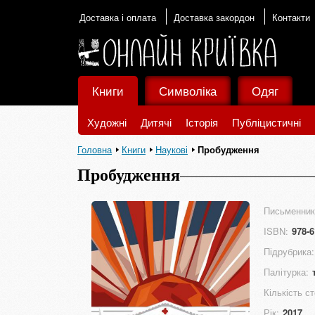
Доставка і оплата
Доставка закордон
Контакти
Книги
Символіка
Одяг
Художні
Дитячі
Історія
Публіцистичні
Головна
Книги
Наукові
Пробудження
Пробудження
Письменник
ISBN:
978-6
Підрубрика:
Палітурка:
Кількість ст
Рік:
2017