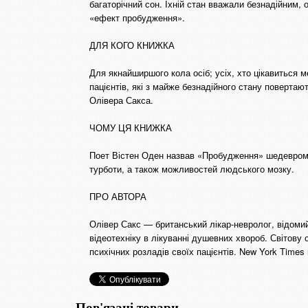
багаторічний сон. Їхній стан вважали безнадійним, 
«ефект пробудження».
ДЛЯ КОГО КНИЖКА
Для якнайширшого кола осіб; усіх, хто цікавиться м
пацієнтів, які з майже безнадійного стану поверта
Олівера Сакса.
ЧОМУ ЦЯ КНИЖКА
Поет Вістен Оден назвав «Пробудження» шедевром.
турботи, а також можливостей людського мозку.
ПРО АВТОРА
Олівер Сакс — британський лікар-невролог, відоми
відеотехніку в лікуванні душевних хвороб. Світову 
психічних розладів своїх пацієнтів. New York Time
Пов'язані товари