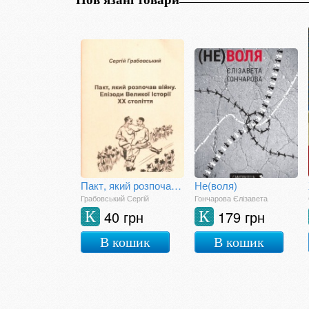
Пакт, який розпочав війну. Епізоди Великої Історії ХХ століття
Не(воля)
Грабовський Сергій
Гончарова Єлізавета
40 грн
179 грн
К
К
В кошик
В кошик