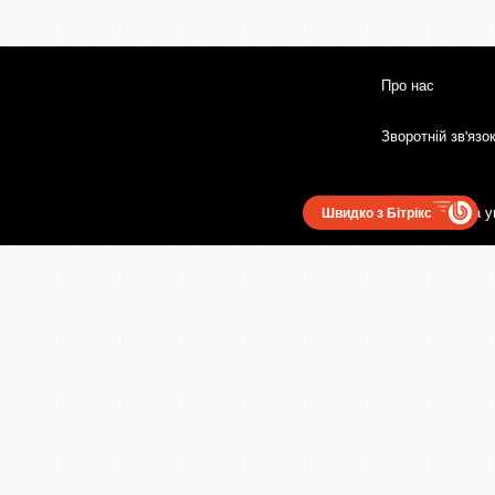
Про нас
Зворотній зв'язо
Користувацька у
Швидко з Бітрікс