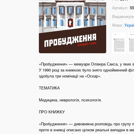
Артикул:
55
Видавництв
Мова:
Укра
«Пробудження» — мемуари Олівера Сакса, у яких він
У 1990 році за книжкою було знято однойменний філ
здобула три номінації на «Оскар».
ТЕМАТИКА
Медицина, неврологія, психологія.
ПРО КНИЖКУ
«Пробудження» — дивовижна розповідь про групу па
проте в книжці описано цілком реальні випадки в ме